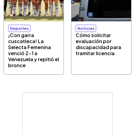
Deportes
Noticias
¡Con garra
Cómo solicitar
cuscatleca! La
evaluación por
Selecta Femenina
discapacidad para
venció 2-1 a
tramitar licencia
Venezuela y repitió el
bronce