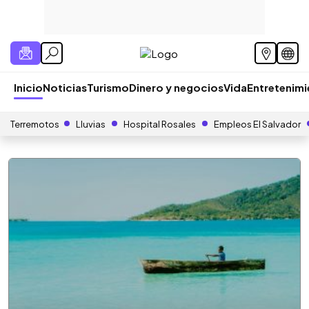
Inicio
Noticias
Turismo
Dinero y negocios
Vida
Entretenim
Terremotos
Lluvias
Hospital Rosales
Empleos El Salvador