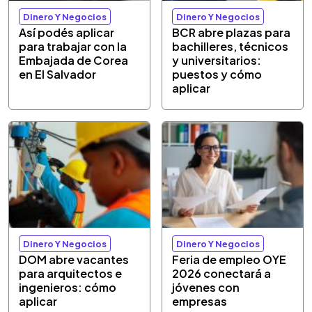
Dinero Y Negocios
Dinero Y Negocios
Así podés aplicar
BCR abre plazas para
para trabajar con la
bachilleres, técnicos
Embajada de Corea
y universitarios:
en El Salvador
puestos y cómo
aplicar
Dinero Y Negocios
Dinero Y Negocios
DOM abre vacantes
Feria de empleo OYE
para arquitectos e
2026 conectará a
ingenieros: cómo
jóvenes con
aplicar
empresas