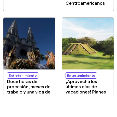
Centroamericanos
Entretenimiento
Entretenimiento
Doce horas de
¡Aprovechá los
procesión, meses de
últimos días de
trabajo y una vida de
vacaciones! Planes
fe honran al Divino
culturales a bajo
Salvador del Mundo
costo del 6 al 9 de
agosto