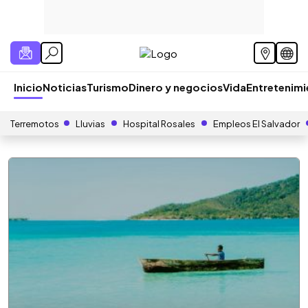
Inicio
Noticias
Turismo
Dinero y negocios
Vida
Entretenim
Terremotos
Lluvias
Hospital Rosales
Empleos El Salvador