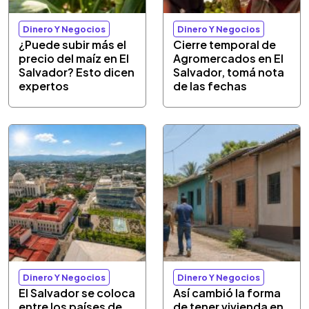
Dinero Y Negocios
Dinero Y Negocios
¿Puede subir más el
Cierre temporal de
precio del maíz en El
Agromercados en El
Salvador? Esto dicen
Salvador, tomá nota
expertos
de las fechas
Dinero Y Negocios
Dinero Y Negocios
El Salvador se coloca
Así cambió la forma
entre los países de
de tener vivienda en