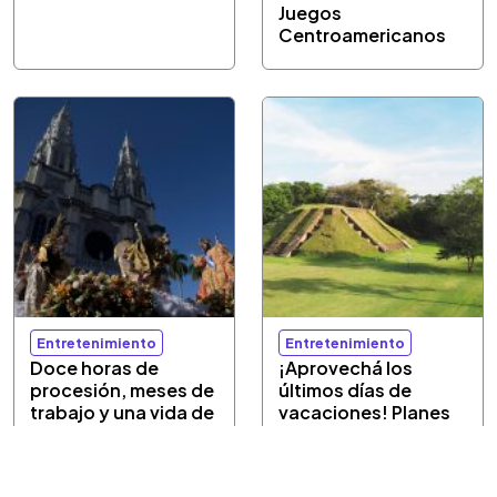
Juegos
Centroamericanos
Entretenimiento
Entretenimiento
Doce horas de
¡Aprovechá los
procesión, meses de
últimos días de
trabajo y una vida de
vacaciones! Planes
fe honran al Divino
culturales a bajo
Salvador del Mundo
costo del 6 al 9 de
agosto