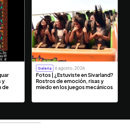
6 agosto, 2026
Galeria
guar
Fotos | ¿Estuviste en Sivarland?
s y
Rostros de emoción, risas y
n de
miedo en los juegos mecánicos