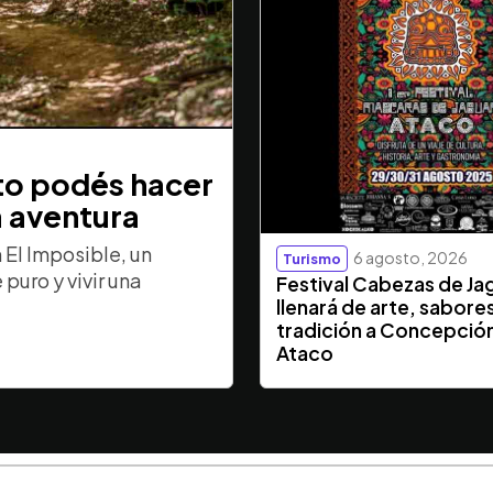
sto podés hacer
a aventura
El Imposible, un
6 agosto, 2026
Turismo
puro y vivir una
Festival Cabezas de Ja
llenará de arte, sabore
tradición a Concepció
Ataco