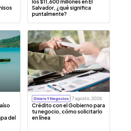
los $11,600 millones en El
misos
Salvador, ¿qué significa
puntalmente?
7 agosto, 2026
Dinero Y Negocios
aíso
Crédito con el Gobierno para
tu negocio, cómo solicitarlo
apa del
en línea