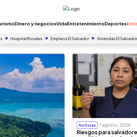
urismo
Dinero y negocios
Vida
Entretenimiento
Deportes
Ento
as
Hospital Rosales
Empleos El Salvador
Viviendas El Salvado
7 agosto, 2026
Noticias
Riesgos para salvador