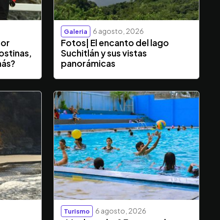
6 agosto, 2026
Galeria
dor
Fotos| El encanto del lago
ostinas,
Suchitlán y sus vistas
más?
panorámicas
6 agosto, 2026
Turismo