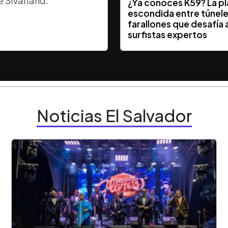
e Sivarland.
¿Ya conocés K59? La p
escondida entre túnele
farallones que desafía a
surfistas expertos
Noticias El Salvador