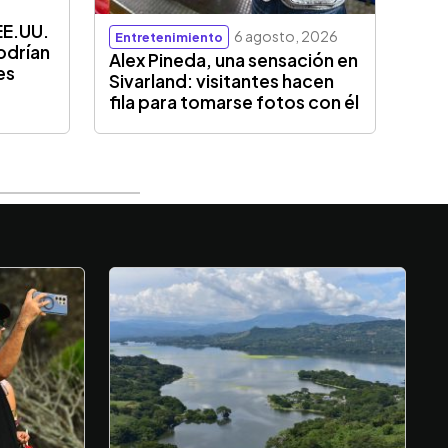
EE.UU.
6 agosto, 2026
Entretenimiento
odrían
Alex Pineda, una sensación en
es
Sivarland: visitantes hacen
fila para tomarse fotos con él