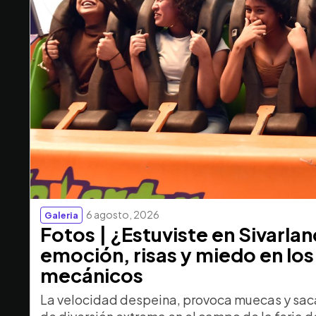
6 agosto, 2026
Galeria
Fotos | ¿Estuviste en Sivarla
emoción, risas y miedo en los
mecánicos
La velocidad despeina, provoca muecas y saca