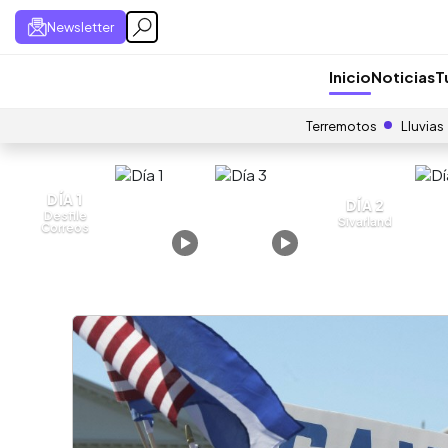
Newsletter
Inicio
Noticias
T
Terremotos
Lluvias
DÍA 1
DÍA 2
Desfile
Sivarland
Correos