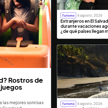
6 agosto, 2026
Turismo
Extranjeros en El Salva
durante vacaciones ag
¿de qué países llegan 
nd? Rostros de
 juegos
 las mejores sonrisas
6 agosto, 2026
Turismo