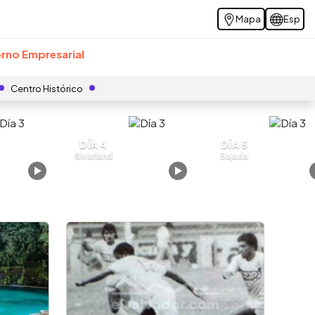
Mapa
Esp
rno Empresarial
Centro Histórico
DÍA 4
DÍA 5
Sivarland
Bajada