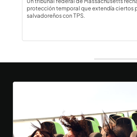
Un tribunal federal de Massachusetts rech
protección temporal que extendía ciertos 
salvadoreños con TPS.