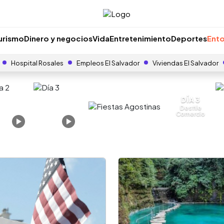
urismo
Dinero y negocios
Vida
Entretenimiento
Deportes
Ento
Hospital Rosales
Empleos El Salvador
Viviendas El Salvador
DÍA 3
Desfile
Comercio