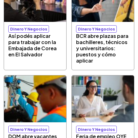
Dinero Y Negocios
Dinero Y Negocios
Así podés aplicar
BCR abre plazas para
para trabajar con la
bachilleres, técnicos
Embajada de Corea
y universitarios:
en El Salvador
puestos y cómo
aplicar
Dinero Y Negocios
Dinero Y Negocios
DOM abre vacantes
Feria de empleo OYE