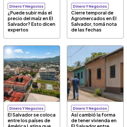
Dinero Y Negocios
Dinero Y Negocios
¿Puede subir más el
Cierre temporal de
precio del maíz en El
Agromercados en El
Salvador? Esto dicen
Salvador, tomá nota
expertos
de las fechas
Dinero Y Negocios
Dinero Y Negocios
El Salvador se coloca
Así cambió la forma
entre los países de
de tener vivienda en
América Latina que
El Salvador entre