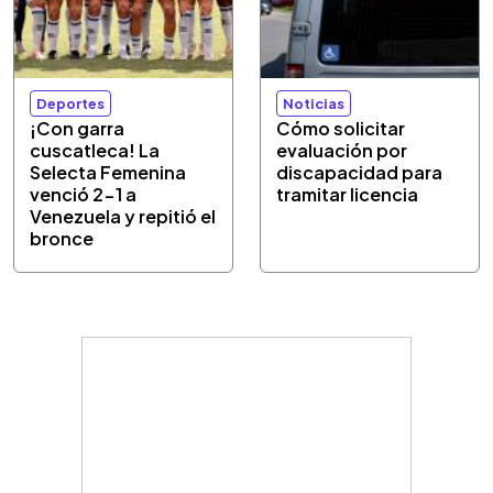
Deportes
Noticias
¡Con garra
Cómo solicitar
cuscatleca! La
evaluación por
Selecta Femenina
discapacidad para
venció 2-1 a
tramitar licencia
Venezuela y repitió el
bronce