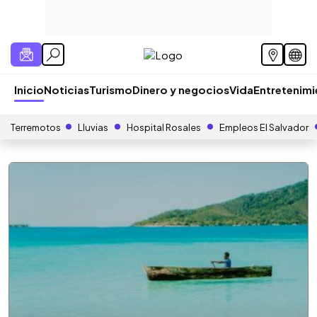
Inicio
Noticias
Turismo
Dinero y negocios
Vida
Entretenim
Terremotos
Lluvias
Hospital Rosales
Empleos El Salvador