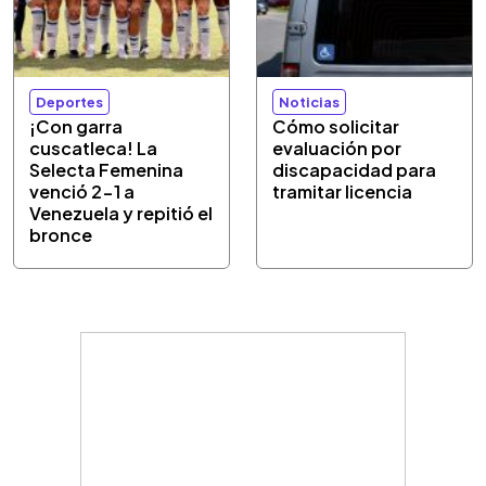
Deportes
Noticias
¡Con garra
Cómo solicitar
cuscatleca! La
evaluación por
Selecta Femenina
discapacidad para
venció 2-1 a
tramitar licencia
Venezuela y repitió el
bronce