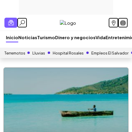
Inicio
Noticias
Turismo
Dinero y negocios
Vida
Entretenim
Terremotos
Lluvias
Hospital Rosales
Empleos El Salvador