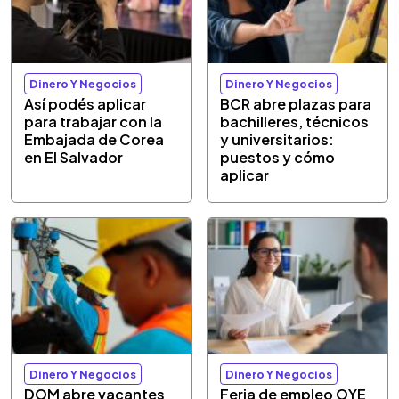
Dinero Y Negocios
Dinero Y Negocios
Así podés aplicar
BCR abre plazas para
para trabajar con la
bachilleres, técnicos
Embajada de Corea
y universitarios:
en El Salvador
puestos y cómo
aplicar
Dinero Y Negocios
Dinero Y Negocios
DOM abre vacantes
Feria de empleo OYE