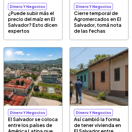
Dinero Y Negocios
Dinero Y Negocios
¿Puede subir más el
Cierre temporal de
precio del maíz en El
Agromercados en El
Salvador? Esto dicen
Salvador, tomá nota
expertos
de las fechas
Dinero Y Negocios
Dinero Y Negocios
El Salvador se coloca
Así cambió la forma
entre los países de
de tener vivienda en
América Latina que
El Salvador entre