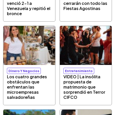
venció 2-1 a
cerrarán con todo las
Venezuela y repitió el
Fiestas Agostinas
bronce
Dinero Y Negocios
Entretenimiento
Los cuatro grandes
VIDEO | La insólita
obstáculos que
propuesta de
enfrentan las
matrimonio que
microempresas
sorprendió en Terror
salvadoreñas
CIFCO