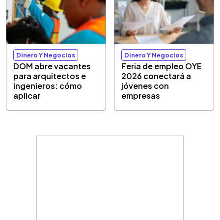
Dinero Y Negocios
Dinero Y Negocios
DOM abre vacantes
Feria de empleo OYE
para arquitectos e
2026 conectará a
ingenieros: cómo
jóvenes con
aplicar
empresas