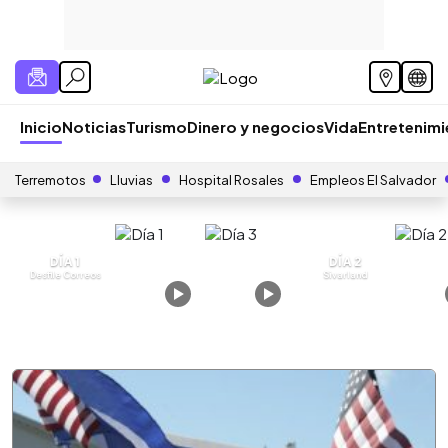
Inicio
Noticias
Turismo
Dinero y negocios
Vida
Entretenim
Terremotos
Lluvias
Hospital Rosales
Empleos El Salvador
DÍA 1
DÍA 2
Desfile Correos
Sivarland