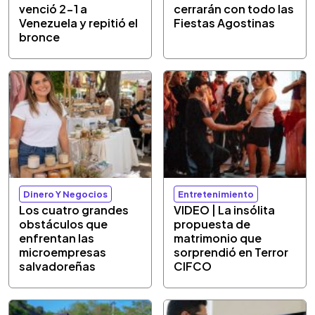
venció 2-1 a
cerrarán con todo las
Venezuela y repitió el
Fiestas Agostinas
bronce
Dinero Y Negocios
Entretenimiento
Los cuatro grandes
VIDEO | La insólita
obstáculos que
propuesta de
enfrentan las
matrimonio que
microempresas
sorprendió en Terror
salvadoreñas
CIFCO