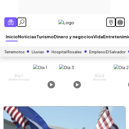
Inicio
Noticias
Turismo
Dinero y negocios
Vida
Entretenim
Terremotos
Lluvias
Hospital Rosales
Empleos El Salvador
DÍA 1
DÍA 2
Desfile Correos
Sivarland