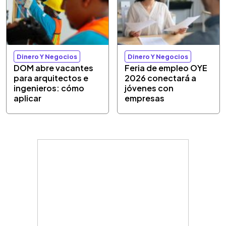
Dinero Y Negocios
Dinero Y Negocios
DOM abre vacantes
Feria de empleo OYE
para arquitectos e
2026 conectará a
ingenieros: cómo
jóvenes con
aplicar
empresas