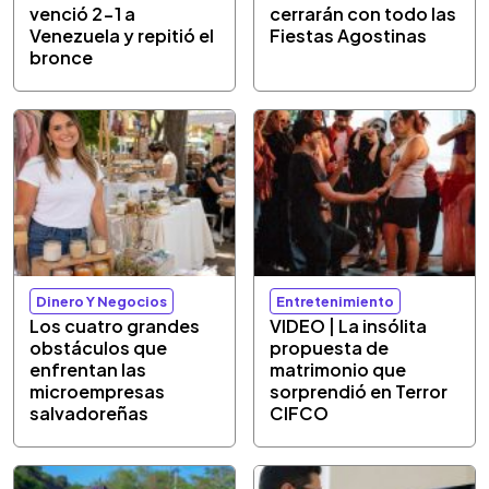
venció 2-1 a
cerrarán con todo las
Venezuela y repitió el
Fiestas Agostinas
bronce
Dinero Y Negocios
Entretenimiento
Los cuatro grandes
VIDEO | La insólita
obstáculos que
propuesta de
enfrentan las
matrimonio que
microempresas
sorprendió en Terror
salvadoreñas
CIFCO