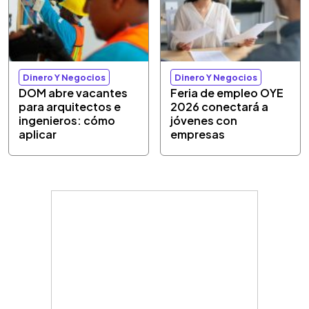
Dinero Y Negocios
Dinero Y Negocios
DOM abre vacantes
Feria de empleo OYE
para arquitectos e
2026 conectará a
ingenieros: cómo
jóvenes con
aplicar
empresas