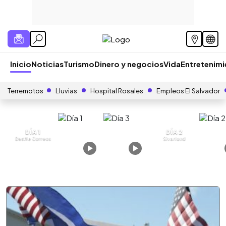
Inicio
Noticias
Turismo
Dinero y negocios
Vida
Entretenim
Terremotos
Lluvias
Hospital Rosales
Empleos El Salvador
DÍA 1
DÍA 2
Desfile Correos
Sivarland