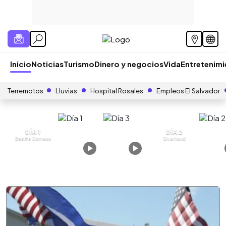
Inicio
Noticias
Turismo
Dinero y negocios
Vida
Entretenim
Terremotos
Lluvias
Hospital Rosales
Empleos El Salvador
DÍA 1
DÍA 2
Desfile Correos
Sivarland