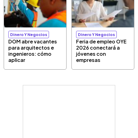
Dinero Y Negocios
Dinero Y Negocios
DOM abre vacantes
Feria de empleo OYE
para arquitectos e
2026 conectará a
ingenieros: cómo
jóvenes con
aplicar
empresas