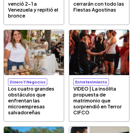
venció 2-1 a
cerrarán con todo las
Venezuela y repitió el
Fiestas Agostinas
bronce
Dinero Y Negocios
Entretenimiento
Los cuatro grandes
VIDEO | La insólita
obstáculos que
propuesta de
enfrentan las
matrimonio que
microempresas
sorprendió en Terror
salvadoreñas
CIFCO