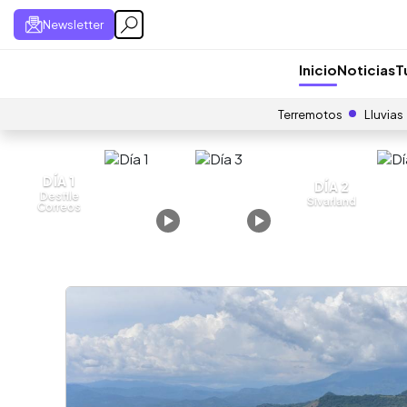
Newsletter
Inicio
Noticias
T
Terremotos
Lluvias
DÍA 1
DÍA 2
Desfile
Sivarland
Correos