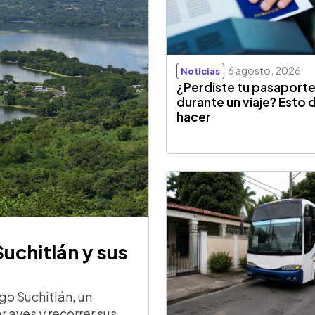
6 agosto, 2026
Noticias
¿Perdiste tu pasaport
durante un viaje? Esto
hacer
Suchitlán y sus
go Suchitlán, un
r aves y recorrer sus