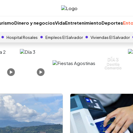
urismo
Dinero y negocios
Vida
Entretenimiento
Deportes
Ento
Hospital Rosales
Empleos El Salvador
Viviendas El Salvador
DÍA 3
Desfile
Comercio