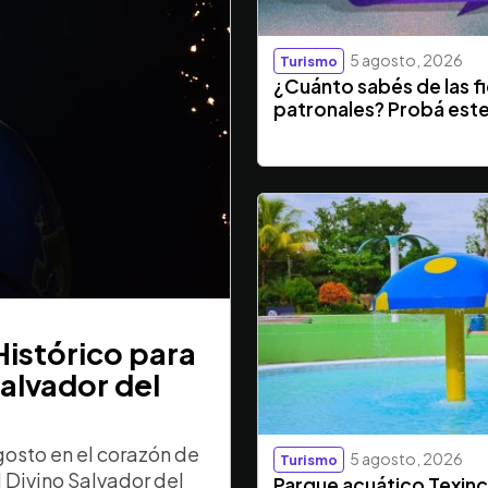
5 agosto, 2026
Turismo
¿Cuánto sabés de las f
patronales? Probá este
Histórico para
Salvador del
gosto en el corazón de
5 agosto, 2026
Turismo
 Divino Salvador del
Parque acuático Texinc