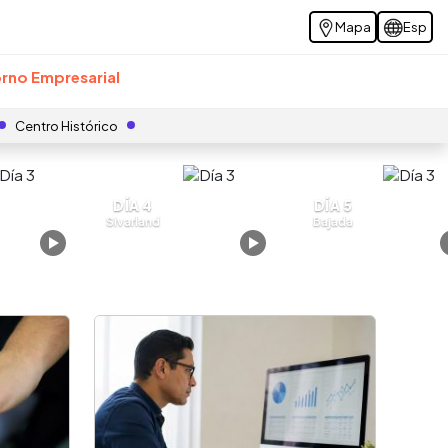
Mapa
Esp
rno Empresarial
Centro Histórico
DÍA 4
DÍA 5
Sivarland
Bajada