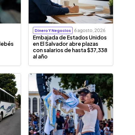
6 agosto, 2026
Dinero Y Negocios
e
Embajada de Estados Unidos
 debés
en El Salvador abre plazas
con salarios de hasta $37,338
al año