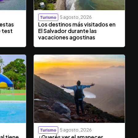
5 agosto, 2026
Turismo
iestas
Los destinos más visitados en
 test
El Salvador durante las
vacaciones agostinas
5 agosto, 2026
Turismo
al tiene
¿Querés ver el amanecer