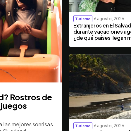
6 agosto, 2026
Turismo
Extranjeros en El Salva
durante vacaciones ag
¿de qué países llegan 
nd? Rostros de
 juegos
 las mejores sonrisas
6 agosto, 2026
Turismo