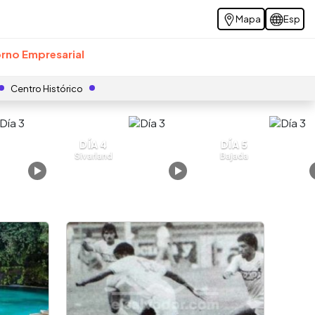
Mapa
Esp
rno Empresarial
Centro Histórico
DÍA 4
DÍA 5
Sivarland
Bajada