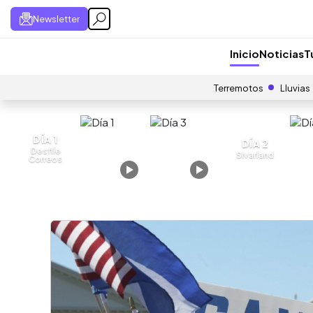
Newsletter
Inicio
Noticias
T
Terremotos
Lluvias
DÍA 1
DÍA 2
Desfile
Sivarland
Correos