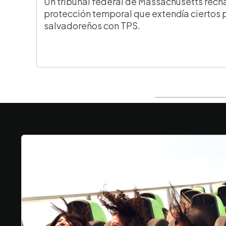
Un tribunal federal de Massachusetts rech
protección temporal que extendía ciertos 
salvadoreños con TPS.