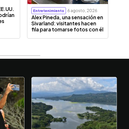
EE.UU.
6 agosto, 2026
Entretenimiento
odrían
Alex Pineda, una sensación en
es
Sivarland: visitantes hacen
fila para tomarse fotos con él