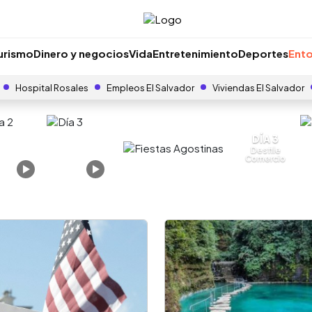
urismo
Dinero y negocios
Vida
Entretenimiento
Deportes
Ento
Hospital Rosales
Empleos El Salvador
Viviendas El Salvador
DÍA 3
Desfile
Comercio