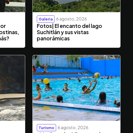
6 agosto, 2026
Galeria
dor
Fotos| El encanto del lago
ostinas,
Suchitlán y sus vistas
más?
panorámicas
6 agosto, 2026
Turismo