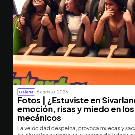
6 agosto, 2026
Galeria
Fotos | ¿Estuviste en Sivarla
emoción, risas y miedo en los
mecánicos
La velocidad despeina, provoca muecas y saca