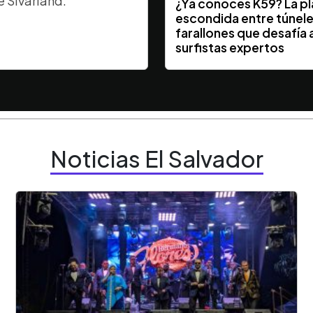
e Sivarland.
¿Ya conocés K59? La p
escondida entre túnele
farallones que desafía a
surfistas expertos
Noticias El Salvador