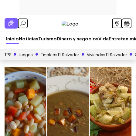
Inicio
Noticias
Turismo
Dinero y negocios
Vida
Entretenim
TPS
Juegos
Empleos El Salvador
Viviendas El Salvador