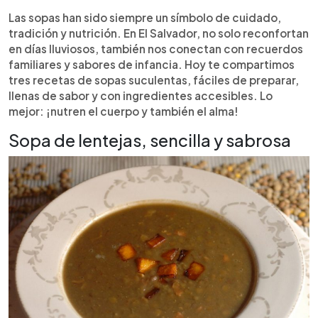
Resumen del artículo:
0:00
►
Las sopas son mucho más que un plato: evocan
Escuchar artículo
Las sopas han sido siempre un símbolo de cuidado,
hogar, tradición y momentos compartidos. En El
tradición y nutrición. En El Salvador, no solo reconfortan
Salvador, forman parte del calor familiar y de la
en días lluviosos, también nos conectan con recuerdos
cocina cotidiana. Tres recetas destacan por su
familiares y sabores de infancia. Hoy te compartimos
sencillez y riqueza: la sopa de lentejas, nutritiva y
tres recetas de sopas suculentas, fáciles de preparar,
llena de sabor gracias al sofrito y al contraste
llenas de sabor y con ingredientes accesibles. Lo
dulce del plátano; el minestrone adaptado a los
mejor: ¡nutren el cuerpo y también el alma!
ingredientes locales, que combina frijoles,
verduras y hierbas en un festín ligero y completo; y
Sopa de lentejas, sencilla y sabrosa
la clásica sopa de res criolla, infaltable en
reuniones familiares. Todas son prueba de que la
cocina simple puede alimentar el cuerpo y
también el alma.