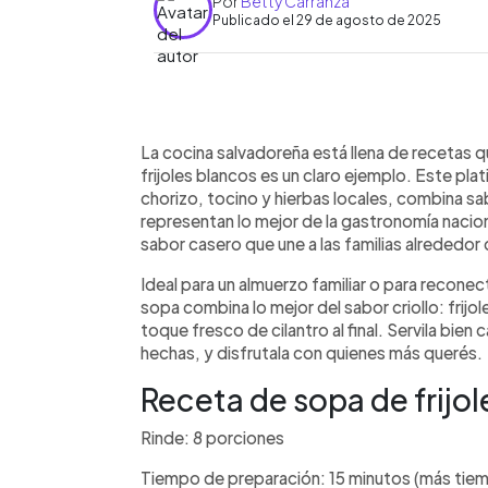
Por
Betty Carranza
Publicado el 29 de agosto de 2025
0:00
Facebook
Twitter
►
Escuchar artículo
La cocina salvadoreña está llena de recetas q
frijoles blancos es un claro ejemplo. Este pla
chorizo, tocino y hierbas locales, combina s
representan lo mejor de la gastronomía nacio
sabor casero que une a las familias alrededor 
Ideal para un almuerzo familiar o para reconec
sopa combina lo mejor del sabor criollo: frijol
toque fresco de cilantro al final. Servila bien
hechas, y disfrutala con quienes más querés.
Receta de sopa de frijo
Rinde: 8 porciones
Tiempo de preparación: 15 minutos (más tie