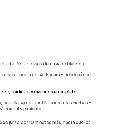
 achiote. No los dejés demasiado blandos.
tos para reducir la grasa. Escurrí y desechá ese
or, tradición y mariscos en un plato
 cebolla, ajo, la costilla cocida, las hierbas y
á con sal y pimienta.
á todo junto por 10 minutos más, hasta que los