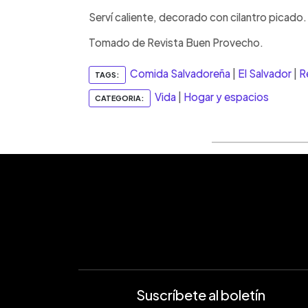
Serví caliente, decorado con cilantro picado.
Tomado de Revista Buen Provecho.
Comida Salvadoreña
|
El Salvador
|
R
TAGS:
Vida
|
Hogar y espacios
CATEGORIA:
Suscríbete al boletín