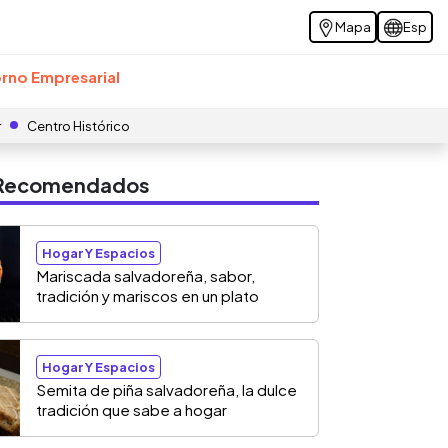
Mapa
Esp
rno Empresarial
r
Centro Histórico
s Recomendados
Hogar Y Espacios
Mariscada salvadoreña, sabor,
tradición y mariscos en un plato
Hogar Y Espacios
Semita de piña salvadoreña, la dulce
tradición que sabe a hogar