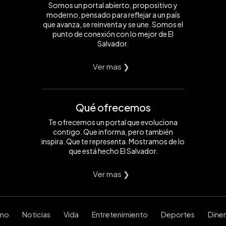
Somos un portal abierto, propositivo y
moderno, pensado para reflejar a un país
que avanza, se reinventa y se une. Somos el
punto de conexión con lo mejor de El
Salvador.
Ver mas ❯
Qué ofrecemos
Te ofrecemos un portal que evoluciona
contigo. Que informa, pero también
inspira. Que te representa. Mostramos de lo
que está hecho El Salvador.
Ver mas ❯
smo
Noticias
Vida
Entretenimiento
Deportes
Dine