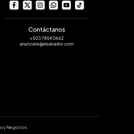
Contáctanos
+503 7854 0662
anunciate@elsalvador.com
ro y Negocios