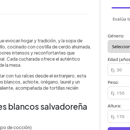
Evalúa t
WhatsApp
Copiar link
Género:
ue evocan hogar y tradición, y la sopa de
tillo, cocinado con costilla de cerdo ahumada,
abores intensos y reconfortantes que
nal. Cada cucharada ofrece el auténtico
Edad (años
de la mesa.
tar con tus raíces desde el extranjero, esta
es blancos, achiote, orégano, laurel y un
Peso:
 caliente, acompañada de tortillas recién
les blancos salvadoreña
Altura:
mpo de cocción)