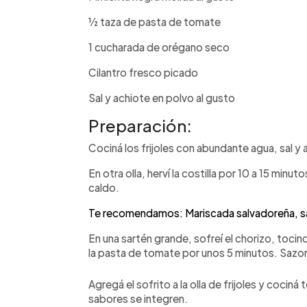
1⁄2 taza de pasta de tomate
1 cucharada de orégano seco
Cilantro fresco picado
Sal y achiote en polvo al gusto
Preparación:
Cociná los frijoles con abundante agua, sal y
En otra olla, herví la costilla por 10 a 15 minu
caldo.
Te recomendamos: Mariscada salvadoreña, sab
En una sartén grande, sofreí el chorizo, tocino,
la pasta de tomate por unos 5 minutos. Sazon
Agregá el sofrito a la olla de frijoles y cocin
sabores se integren.