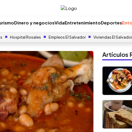
urismo
Dinero y negocios
Vida
Entretenimiento
Deportes
Ento
as
Hospital Rosales
Empleos El Salvador
Viviendas El Salvado
Artículo