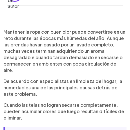
Resumen del artículo:
0:00
►
La humedad y la falta de ventilación pueden
Escuchar artículo
Mantener la ropa con buen olor puede convertirse en un
provocar que la ropa recién lavada adquiera olor a
reto durante las épocas más húmedas del año. Aunque
"mal secado". Para evitarlo, especialistas
las prendas hayan pasado por un lavado completo,
recomiendan tender las prendas lo antes posible,
muchas veces terminan adquiriendo un aroma
no amontonarlas y asegurarse de que se sequen
desagradable cuando tardan demasiado en secarse o
completamente antes de guardarlas. Entre los
permanecen en ambientes con poca circulación de
trucos caseros más populares destaca el uso de
aire.
una toallita perfumada con suavizante durante el
secado o la aplicación de un spray elaborado con
De acuerdo con especialistas en limpieza del hogar, la
agua, perfumador textil y alcohol. Además,
humedad es una de las principales causas detrás de
mantener limpia la lavadora es fundamental para
este problema.
prevenir malos olores y conservar la ropa con
aroma fresco por más tiempo.
Cuando las telas no logran secarse completamente,
pueden acumular olores que luego resultan difíciles de
eliminar.