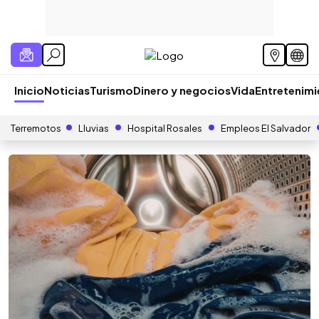
Inicio
Noticias
Turismo
Dinero y negocios
Vida
Entretenim
Terremotos
Lluvias
Hospital Rosales
Empleos El Salvador