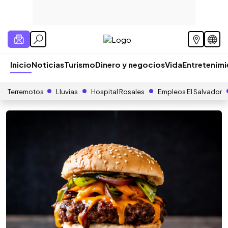
Inicio
Noticias
Turismo
Dinero y negocios
Vida
Entretenim
Terremotos
Lluvias
Hospital Rosales
Empleos El Salvador