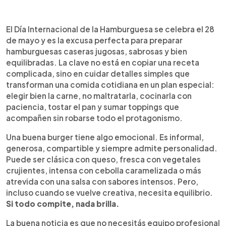
Resumen del artículo:
0:00
►
El Día Internacional de la Hamburguesa, celebrado
Escuchar artículo
El Día Internacional de la Hamburguesa se celebra el 28
el 28 de mayo, es una buena excusa para preparar
de mayo y es la excusa perfecta para preparar
burgers caseras más jugosas, sabrosas y
hamburguesas caseras jugosas, sabrosas y bien
equilibradas. La clave está en elegir carne con
equilibradas. La clave no está en copiar una receta
suficiente grasa, manipularla poco, sazonarla en el
complicada, sino en cuidar detalles simples que
momento correcto y cocinarla sin aplastarla para
transforman una comida cotidiana en un plan especial:
conservar sus jugos. También importan el pan
elegir bien la carne, no maltratarla, cocinarla con
tostado, el queso bien derretido, las salsas
paciencia, tostar el pan y sumar toppings que
moderadas y toppings que aporten frescura,
acompañen sin robarse todo el protagonismo.
acidez o textura sin saturar. Con una buena
técnica, ingredientes simples y un armado
Una buena burger tiene algo emocional. Es informal,
pensado, una hamburguesa hecha en casa puede
generosa, compartible y siempre admite personalidad.
tener sabor de restaurante y convertirse en un
Puede ser clásica con queso, fresca con vegetales
plan especial.
crujientes, intensa con cebolla caramelizada o más
atrevida con una salsa con sabores intensos. Pero,
incluso cuando se vuelve creativa, necesita equilibrio.
Si todo compite, nada brilla.
La buena noticia es que no necesitás equipo profesional