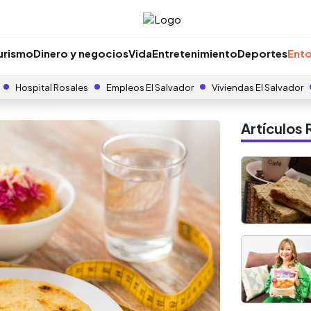
urismo
Dinero y negocios
Vida
Entretenimiento
Deportes
Ento
Hospital Rosales
Empleos El Salvador
Viviendas El Salvador
Artículo