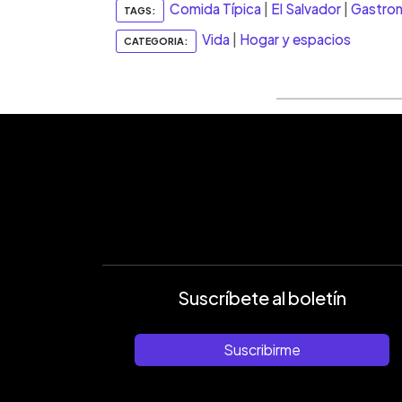
Comida Típica
|
El Salvador
|
Gastro
TAGS:
Vida
|
Hogar y espacios
CATEGORIA:
Suscríbete al boletín
Suscribirme