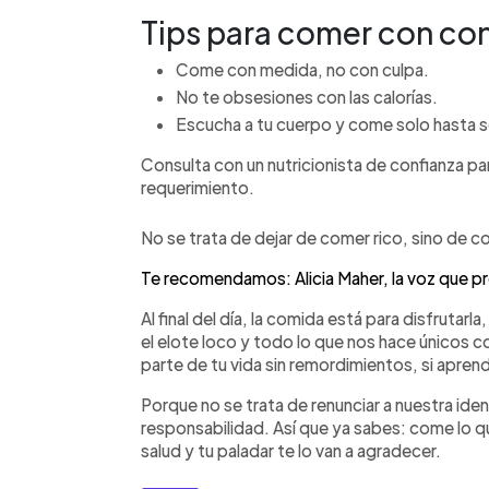
Tips para comer con con
Come con medida, no con culpa.
No te obsesiones con las calorías.
Escucha a tu cuerpo y come solo hasta s
Consulta con un nutricionista de confianza pa
requerimiento.
No se trata de dejar de comer rico, sino de c
Te recomendamos: Alicia Maher, la voz que pr
Al final del día, la comida está para disfrutarl
el elote loco y todo lo que nos hace únicos
parte de tu vida sin remordimientos, si apre
Porque no se trata de renunciar a nuestra ident
responsabilidad. Así que ya sabes: come lo qu
salud y tu paladar te lo van a agradecer.