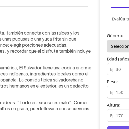
Evalúa t
WhatsApp
Copiar link
ión, identidad y sabor, pero
nta, también conecta con las raíces y los
Género:
io. Pupusas, yuca frita o empanadas no
 unas pupusas o una yuca frita sin que
nsumirse con moderación. La
lance: elegir porciones adecuadas,
nda cuidar las porciones, evitando
s, y recordar que el disfrute también incluye
lemas de salud como sobrepeso,
Edad (años
 No se trata de satanizar los
américa, El Salvador tiene una cocina enorme
s, sino de escuchar al cuerpo, comer
íces indígenas, ingredientes locales como el
ientación profesional. Con porciones
ia española. La comida típica salvadoreña no
orear los platillos típicos
Peso:
estros hermanos en el exterior, es un pedacito
eservando tanto la salud como el
n rodeos: “Todo en exceso es malo”. Comer
Altura:
 altos en grasa, puede llevar a consecuencias