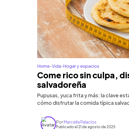
Home
-
Vida
-
Hogar y espacios
Come rico sin culpa, di
salvadoreña
Pupusas, yuca frita y más: la clave es
cómo disfrutar la comida típica salvad
Por
Marcella Palacios
Publicado el 21 de agosto de 2025