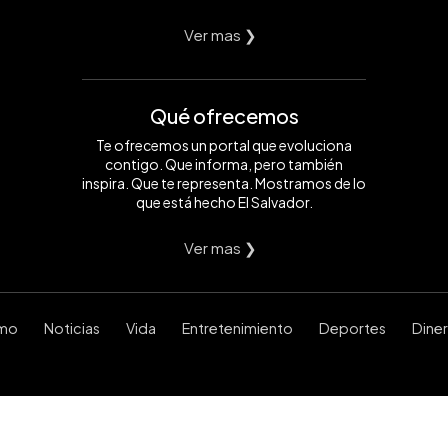
Ver mas ❯
Qué ofrecemos
Te ofrecemos un portal que evoluciona
contigo. Que informa, pero también
inspira. Que te representa. Mostramos de lo
que está hecho El Salvador.
Ver mas ❯
smo
Noticias
Vida
Entretenimiento
Deportes
Dine