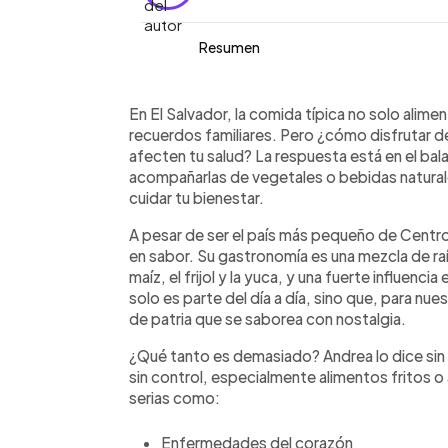
Resumen
Resumen del artículo:
0:00
Facebook
Twitter
►
La comida típica salvadoreña es tradic
Escuchar artículo
En El Salvador, la comida típica no solo alime
disfrutarla sin culpa requiere equilibr
recuerdos familiares. Pero ¿cómo disfrutar de
deben eliminarse de la dieta, sino co
afecten tu salud? La respuesta está en el ba
nutricionista Andrea Doradea recomie
acompañarlas de vegetales o bebidas naturale
excesos que pueden derivar en prob
cuidar tu bienestar.
enfermedades cardíacas o digestivas.
A pesar de ser el país más pequeño de Centro
alimentos ni obsesionarse con caloría
en sabor. Su gastronomía es una mezcla de ra
hasta sentirse satisfecho y buscar or
maíz, el frijol y la yuca, y una fuerte influenc
adecuadas y conciencia, es posible sab
solo es parte del día a día, sino que, para nu
salvadoreños con responsabilidad, pr
de patria que se saborea con nostalgia.
disfrute.
¿Qué tanto es demasiado? Andrea lo dice si
sin control, especialmente alimentos fritos o
serias como:
Enfermedades del corazón