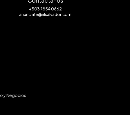
Contáctanos
+503 7854 0662
anunciate@elsalvador.com
ro y Negocios