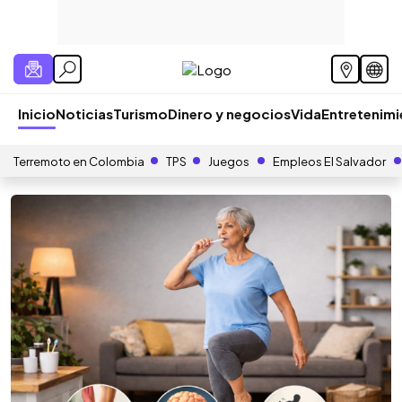
Inicio
Noticias
Turismo
Dinero y negocios
Vida
Entretenim
Terremoto en Colombia
TPS
Juegos
Empleos El Salvador