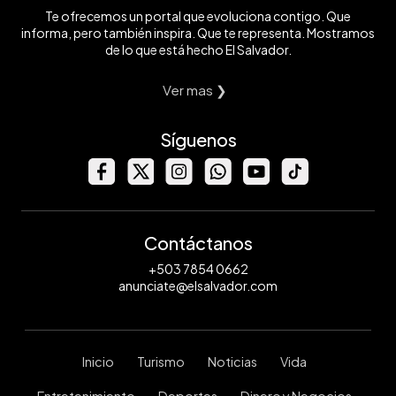
Te ofrecemos un portal que evoluciona contigo. Que
informa, pero también inspira. Que te representa. Mostramos
de lo que está hecho El Salvador.
Ver mas ❯
Síguenos
Contáctanos
+503 7854 0662
anunciate@elsalvador.com
Inicio
Turismo
Noticias
Vida
Entretenimiento
Deportes
Dinero y Negocios