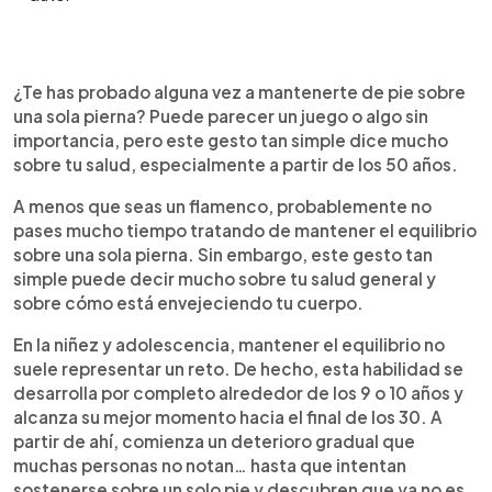
Resumen del artículo:
0:00
►
Mantener el equilibrio sobre una sola pierna es
Escuchar artículo
¿Te has probado alguna vez a mantenerte de pie sobre
mucho más que un reto físico: es una ventana a la
una sola pierna? Puede parecer un juego o algo sin
salud general. Con el paso de los años, la pérdida
importancia, pero este gesto tan simple dice mucho
de masa muscular, la disminución de los reflejos y
sobre tu salud, especialmente a partir de los 50 años.
los cambios en el cerebro hacen que esta postura
resulte cada vez más difícil. Diversos estudios
A menos que seas un flamenco, probablemente no
muestran que un mal equilibrio se asocia con
pases mucho tiempo tratando de mantener el equilibrio
mayor riesgo de caídas, deterioro cognitivo y
sobre una sola pierna. Sin embargo, este gesto tan
problemas de salud. La buena noticia es que el
simple puede decir mucho sobre tu salud general y
equilibrio puede entrenarse a cualquier edad.
sobre cómo está envejeciendo tu cuerpo.
Incorporar ejercicios sencillos a la rutina diaria
ayuda a fortalecer el cuerpo, la coordinación y
En la niñez y adolescencia, mantener el equilibrio no
envejecer.
suele representar un reto. De hecho, esta habilidad se
desarrolla por completo alrededor de los 9 o 10 años y
alcanza su mejor momento hacia el final de los 30. A
partir de ahí, comienza un deterioro gradual que
muchas personas no notan… hasta que intentan
sostenerse sobre un solo pie y descubren que ya no es