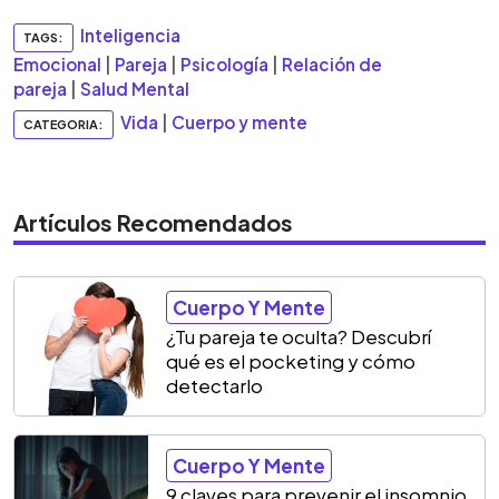
Inteligencia
TAGS:
Emocional
|
Pareja
|
Psicología
|
Relación de
pareja
|
Salud Mental
Vida
|
Cuerpo y mente
CATEGORIA:
Artículos Recomendados
Cuerpo Y Mente
¿Tu pareja te oculta? Descubrí
qué es el pocketing y cómo
detectarlo
Cuerpo Y Mente
9 claves para prevenir el insomnio