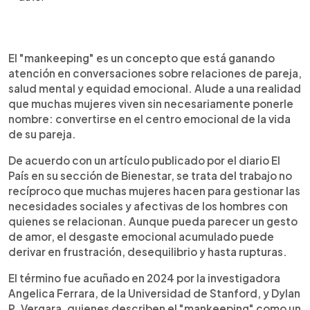
Resumen del artículo:
0:00
►
El mankeeping describe el trabajo emocional no
Escuchar artículo
El "mankeeping" es un concepto que está ganando
recíproco que muchas mujeres realizan en sus
atención en conversaciones sobre relaciones de pareja,
relaciones, al asumir roles de asistentes,
salud mental y equidad emocional. Alude a una realidad
terapeutas y gestoras sociales de sus parejas.
que muchas mujeres viven sin necesariamente ponerle
Este fenómeno, analizado por investigadoras
nombre: convertirse en el centro emocional de la vida
como Angelica Ferrara y visibilizado por medios
de su pareja.
como El País, Vogue y The Standard UK, genera
desgaste emocional, resentimiento y
De acuerdo con un artículo publicado por el diario El
desequilibrios afectivos. Las causas incluyen la
País en su sección de Bienestar, se trata del trabajo no
soledad emocional masculina y normas de género
recíproco que muchas mujeres hacen para gestionar las
tradicionales. Reconocerlo permite construir
necesidades sociales y afectivas de los hombres con
vínculos más sanos. La nota ofrece consejos
quienes se relacionan. Aunque pueda parecer un gesto
prácticos para que tanto ellas como ellos
de amor, el desgaste emocional acumulado puede
aprendan a compartir esa carga invisible y así
derivar en frustración, desequilibrio y hasta rupturas.
fortalecer la conexión emocional de manera
equitativa.
El término fue acuñado en 2024 por la investigadora
Angelica Ferrara, de la Universidad de Stanford, y Dylan
P. Vergara, quienes describen el "mankeeping" como un