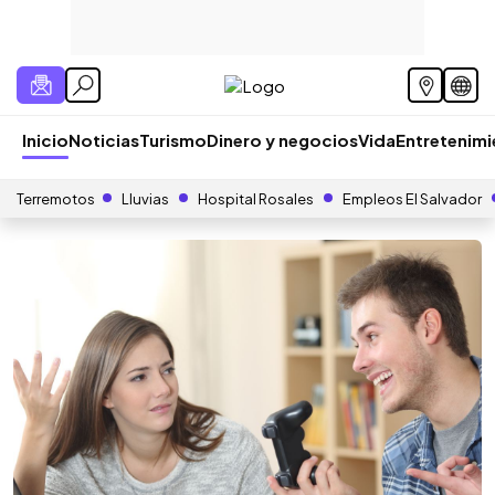
Inicio
Noticias
Turismo
Dinero y negocios
Vida
Entretenim
Terremotos
Lluvias
Hospital Rosales
Empleos El Salvador