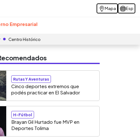
Mapa
Esp
rno Empresarial
r
Centro Histórico
s Recomendados
Rutas Y Aventuras
Cinco deportes extremos que
podés practicar en El Salvador
H-Fútbol
Brayan Gil Hurtado fue MVP en
Deportes Tolima