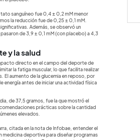
actato sanguíneo fue 0,4 ± 0,2 mM menor
amos la reducción fue de 0,25 ± 0,1 mM.
ignificativas. Además, se observó un
s pasaron de 3,9 ± 0,1 mM (con placebo) a 4,3
e y la salud
impacto directo en el campo del deporte de
itar la fatiga muscular, lo que facilita realizar
 El aumento de la glucemia en reposo, por
 energía antes de iniciar una actividad física
edia, de 37,5 gramos, fue la que mostró el
recomendaciones prácticas sobre la cantidad
volúmenes elevados.
rra, citada en la nota de Infobae, entender el
en medicina deportiva para diseñar programas