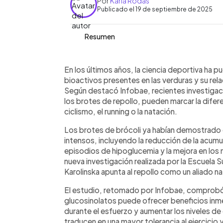
Por
Karla Rodas
Publicado el 19 de septiembre de 2025
Resumen
Resumen del artículo:
0:00
Facebook
Twitter
►
Un estudio de la Escuela Sueca de Cien
Escuchar artículo
En los últimos años, la ciencia deportiva ha 
Karolinska, retomado por Infobae, rev
bioactivos presentes en las verduras y su relac
glucosinolatos pueden mejorar el ren
Según destacó Infobae, recientes investigac
como el running, el ciclismo y la nata
los brotes de repollo, pueden marcar la difere
que su consumo reduce el lactato san
ciclismo, el running o la natación.
la glucemia en reposo, dos factores c
Los brotes de brócoli ya habían demostrado
física y optimizar la recuperación. La
intensos, incluyendo la reducción de la acumu
efecto, lo que sugiere una estrategia 
episodios de hipoglucemia y la mejora en los
atletas y personas activas
nueva investigación realizada por la Escuela S
Karolinska apunta al repollo como un aliado nat
El estudio, retomado por Infobae, comprobó
glucosinolatos puede ofrecer beneficios inme
durante el esfuerzo y aumentar los niveles d
traducen en una mayor tolerancia al ejercicio