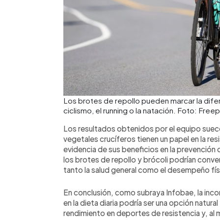
Los brotes de repollo pueden marcar la difer
ciclismo, el running o la natación. Foto: Freep
Los resultados obtenidos por el equipo sueco
vegetales crucíferos tienen un papel en la res
evidencia de sus beneficios en la prevención
los brotes de repollo y brócoli podrían conver
tanto la salud general como el desempeño fís
En conclusión, como subraya Infobae, la inco
en la dieta diaria podría ser una opción natur
rendimiento en deportes de resistencia y, al 