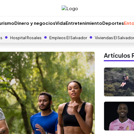
urismo
Dinero y negocios
Vida
Entretenimiento
Deportes
Ento
as
Hospital Rosales
Empleos El Salvador
Viviendas El Salvado
Artículo