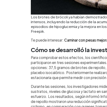
Los brotes de brócoli ya habían demostrado
intensos, incluyendo la reducción de la acumu
episodios de hipoglucemia y la mejora en l
Freepik.
Te puede interesar:
Caminar con pesas mejora 
Cómo se desarrolló la inves
Para comprobar estos efectos, los científicos
participaron en tres sesiones experimentales
opciones: 37,5 gramos de brotes de repollo,
placebo isocalórico. Posteriormente realizar
estacionaria que permite medir con precisión
Durante las sesiones, los investigadores mi
sustratos, niveles de glucosa y lactato en sa
esfuerzo. Los resultados, según informó Info
de repollo mostraron una reducción significat
ciclismo, en comparación con quienes tomaro