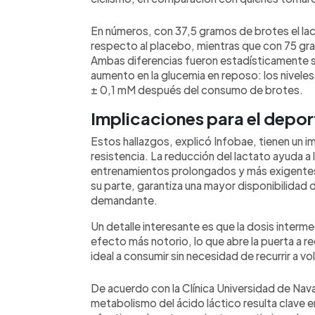
En números, con 37,5 gramos de brotes el l
respecto al placebo, mientras que con 75 gr
Ambas diferencias fueron estadísticamente s
aumento en la glucemia en reposo: los nivele
± 0,1 mM después del consumo de brotes.
Implicaciones para el deport
Estos hallazgos, explicó Infobae, tienen un 
resistencia. La reducción del lactato ayuda a lim
entrenamientos prolongados y más exigentes.
su parte, garantiza una mayor disponibilidad de
demandante.
Un detalle interesante es que la dosis interm
efecto más notorio, lo que abre la puerta a 
ideal a consumir sin necesidad de recurrir a 
De acuerdo con la Clínica Universidad de Nava
metabolismo del ácido láctico resulta clave 