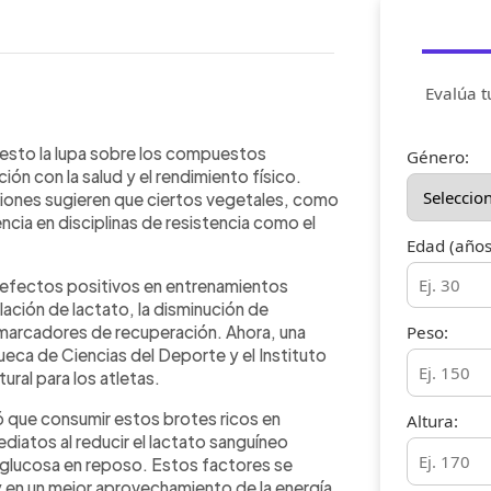
Evalúa t
WhatsApp
Copiar link
cias del Deporte y el Instituto
puesto la lupa sobre los compuestos
Género:
eló que los brotes de repollo ricos en
ión con la salud y el rendimiento físico.
dimiento en deportes de resistencia
iones sugieren que ciertos vegetales, como
ción. Los investigadores observaron
ncia en disciplinas de resistencia como el
guíneo durante el esfuerzo y aumenta
Edad (años
laves para prolongar la tolerancia
 efectos positivos en entrenamientos
 dosis de 37,5 gramos mostró el mayor
lación de lactato, la disminución de
nutricional práctica y accesible para
 marcadores de recuperación. Ahora, una
Peso:
ueca de Ciencias del Deporte y el Instituto
ural para los atletas.
 que consumir estos brotes ricos en
Altura:
diatos al reducir el lactato sanguíneo
e glucosa en reposo. Estos factores se
 y en un mejor aprovechamiento de la energía.