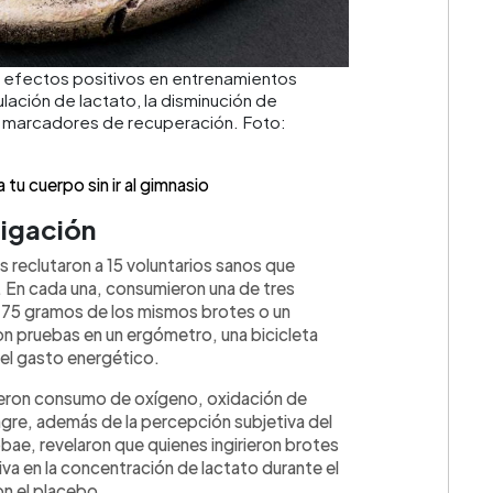
 efectos positivos en entrenamientos
lación de lactato, la disminución de
os marcadores de recuperación. Foto:
tu cuerpo sin ir al gimnasio
tigación
 reclutaron a 15 voluntarios sanos que
. En cada una, consumieron una de tres
 75 gramos de los mismos brotes o un
on pruebas en un ergómetro, una bicicleta
 el gasto energético.
dieron consumo de oxígeno, oxidación de
ngre, además de la percepción subjetiva del
bae, revelaron que quienes ingirieron brotes
iva en la concentración de lactato durante el
n el placebo.