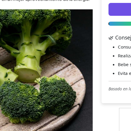
🌿 Conse
Consu
Realiz
Bebe s
Evita 
Basado en l