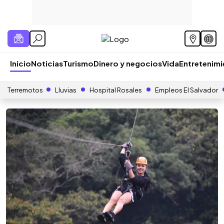
Inicio
Noticias
Turismo
Dinero y negocios
Vida
Entretenim
Terremotos
Lluvias
Hospital Rosales
Empleos El Salvador