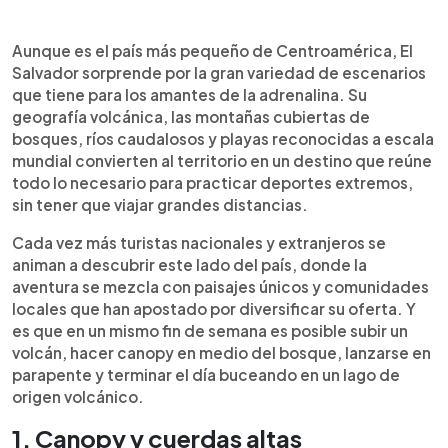
Resumen del artículo:
0:00
►
El Salvador, aunque es el país más pequeño de
Escuchar artículo
Aunque es el país más pequeño de Centroamérica, El
Centroamérica, se ha convertido en un destino
Salvador sorprende por la gran variedad de escenarios
ideal para el turismo de aventura. Su geografía
que tiene para los amantes de la adrenalina. Su
volcánica, montañas, ríos y playas permiten
geografía volcánica, las montañas cubiertas de
disfrutar de deportes extremos como canopy,
bosques, ríos caudalosos y playas reconocidas a escala
rapel, parapente, rafting, buceo y snorkel. En
mundial convierten al territorio en un destino que reúne
lugares como Apaneca, Café Albania, el lago de
todo lo necesario para practicar deportes extremos,
Ilopango o Los Cóbanos, podés vivir experiencias
sin tener que viajar grandes distancias.
únicas rodeado de naturaleza. Estas actividades
no solo ofrecen adrenalina, también impulsan a las
Cada vez más turistas nacionales y extranjeros se
comunidades locales
animan a descubrir este lado del país, donde la
aventura se mezcla con paisajes únicos y comunidades
locales que han apostado por diversificar su oferta. Y
es que en un mismo fin de semana es posible subir un
volcán, hacer canopy en medio del bosque, lanzarse en
parapente y terminar el día buceando en un lago de
origen volcánico.
1. Canopy y cuerdas altas