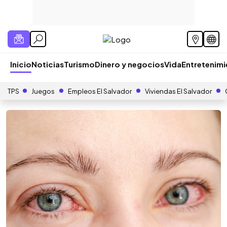
Inicio
Noticias
Turismo
Dinero y negocios
Vida
Entretenim
TPS
Juegos
Empleos El Salvador
Viviendas El Salvador