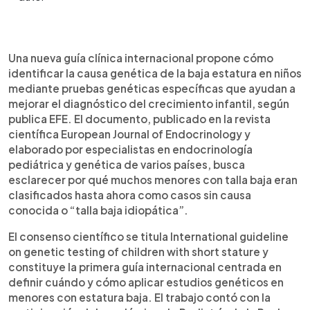
Resumen del artículo:
0:00
►
Una guía clínica internacional propone incorporar
Escuchar artículo
Una nueva guía clínica internacional propone cómo
pruebas genéticas para identificar la causa de la
identificar la causa genética de la baja estatura en niños
baja estatura en niños. El documento, publicado
mediante pruebas genéticas específicas que ayudan a
en la revista European Journal of Endocrinology y
mejorar el diagnóstico del crecimiento infantil, según
elaborado por expertos en endocrinología
publica EFE. El documento, publicado en la revista
pediátrica y genética, busca mejorar el
científica European Journal of Endocrinology y
diagnóstico de menores que hasta ahora eran
elaborado por especialistas en endocrinología
clasificados con talla baja sin causa conocida.
pediátrica y genética de varios países, busca
Según los especialistas, la estatura depende en
esclarecer por qué muchos menores con talla baja eran
gran parte de factores genéticos y puede estar
clasificados hasta ahora como casos sin causa
asociada a distintas alteraciones. La guía
conocida o “talla baja idiopática”.
recomienda primero una evaluación clínica
completa y, si no se detecta una causa evidente,
El consenso científico se titula International guideline
realizar estudios genéticos que permitan orientar
on genetic testing of children with short stature y
mejor el tratamiento y anticipar posibles
constituye la primera guía internacional centrada en
complicaciones.
definir cuándo y cómo aplicar estudios genéticos en
menores con estatura baja. El trabajo contó con la