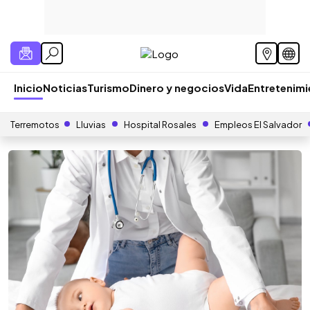
Inicio
Noticias
Turismo
Dinero y negocios
Vida
Entretenim
Terremotos
Lluvias
Hospital Rosales
Empleos El Salvador