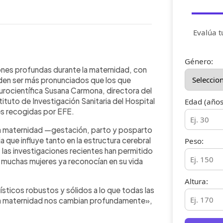
Evalúa t
WhatsApp
Copiar link
Género:
dos en el cerebro de la mujer,
iones profundas durante la maternidad, con
rren durante la adolescencia, según
den ser más pronunciados que los que
 Susana Carmona. Durante el
neurocientífica Susana Carmona, directora del
el volumen de la sustancia gris que
ituto de Investigación Sanitaria del Hospital
Edad (años
dor del parto y luego se recuperan
es recogidas por EFE.
stado previo. Estos cambios están
a maternidad —gestación, parto y posparto
ecialmente de estrógenos, que
 que influye tanto en la estructura cerebral
Peso:
 favorece el vínculo con el bebé. Los
as investigaciones recientes han permitido
s son estas transformaciones, mejor
e muchas mujeres ya reconocían en su vida
l y el proceso de adaptación a la
Altura:
ticos robustos y sólidos a lo que todas las
la maternidad nos cambian profundamente»,