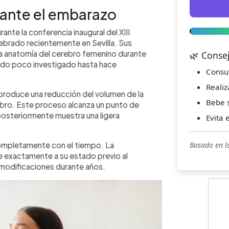
ante el embarazo
nte la conferencia inaugural del XIII
brado recientemente en Sevilla. Sus
la anatomía del cerebro femenino durante
🌿 Conse
sido poco investigado hasta hace
Consu
Realiz
produce una reducción del volumen de la
Bebe s
ebro. Este proceso alcanza un punto de
posteriormente muestra una ligera
Evita 
ompletamente con el tiempo. La
Basado en l
ve exactamente a su estado previo al
modificaciones durante años.