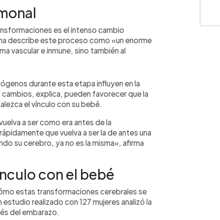
rmonal
ansformaciones es el intenso cambio
na describe este proceso como «un enorme
ma vascular e inmune, sino también al
rógenos durante esta etapa influyen en la
 cambios, explica, pueden favorecer que la
lezca el vínculo con su bebé.
vuelva a ser como era antes de la
rápidamente que vuelva a ser la de antes una
ndo su cerebro, ya no es la misma», afirma
nculo con el bebé
cómo estas transformaciones cerebrales se
n estudio realizado con 127 mujeres analizó la
ués del embarazo.