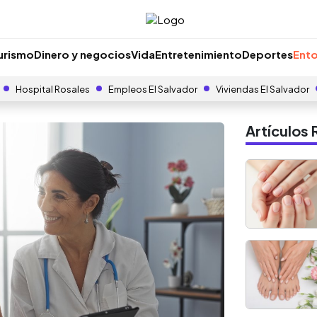
urismo
Dinero y negocios
Vida
Entretenimiento
Deportes
Ento
Hospital Rosales
Empleos El Salvador
Viviendas El Salvador
Artículo