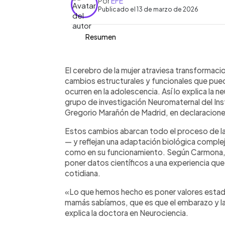
Por
EFE
Publicado el 13 de marzo de 2026
Resumen
Resumen del artículo:
0:00
Facebook
Twitter
►
La maternidad provoca cambios profun
Escuchar artículo
El cerebro de la mujer atraviesa transformac
incluso más dinámicos que los que ocu
cambios estructurales y funcionales que pue
investigaciones de la neurocientífica
ocurren en la adolescencia. Así lo explica la 
embarazo se registran reducciones en 
grupo de investigación Neuromaternal del Inst
alcanzan un punto de inflexión alrede
Gregorio Marañón de Madrid, en declaracion
parcialmente, aunque no vuelven al e
Estos cambios abarcan todo el proceso de l
asociados a un “boom” hormonal, esp
— y reflejan una adaptación biológica compleja
modifica el funcionamiento cerebral y
como en su funcionamiento. Según Carmona, l
estudios sugieren que cuanto mayore
poner datos científicos a una experiencia qu
se desarrolla la relación materno-filia
cotidiana.
maternidad.
«Lo que hemos hecho es poner valores estadís
mamás sabíamos, que es que el embarazo y 
explica la doctora en Neurociencia.