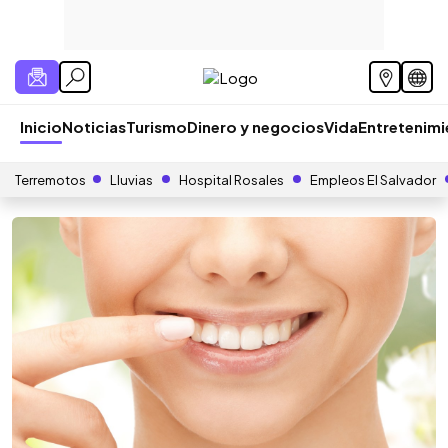
Inicio
Noticias
Turismo
Dinero y negocios
Vida
Entretenim
Terremotos
Lluvias
Hospital Rosales
Empleos El Salvador