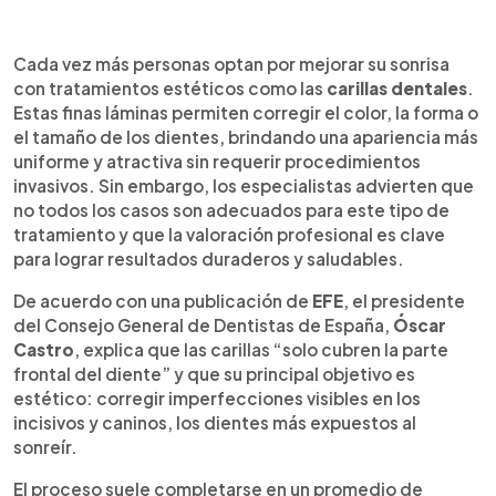
Resumen del artículo:
0:00
►
Las carillas dentales se han convertido en una de
Escuchar artículo
Cada vez más personas optan por mejorar su sonrisa
las opciones más populares para mejorar la
con tratamientos estéticos como las
carillas dentales
.
sonrisa de forma rápida y estética. Según el
Estas finas láminas permiten corregir el color, la forma o
presidente del Consejo General de Dentistas de
el tamaño de los dientes, brindando una apariencia más
España, Óscar Castro, estas finas láminas de
uniforme y atractiva sin requerir procedimientos
porcelana o composite cubren la parte frontal del
invasivos. Sin embargo, los especialistas advierten que
diente para corregir color, forma o tamaño. No
no todos los casos son adecuados para este tipo de
todos los casos son adecuados: se
tratamiento y que la valoración profesional es clave
desaconsejan en personas con bruxismo,
para lograr resultados duraderos y saludables.
enfermedades periodontales o malos hábitos
dentales. Los expertos advierten sobre el
De acuerdo con una publicación de
EFE
, el presidente
“turismo dental” y recomiendan siempre la
del Consejo General de Dentistas de España,
Óscar
valoración profesional. Con el cuidado adecuado,
Castro
, explica que las carillas “solo cubren la parte
las carillas ofrecen resultados naturales y
frontal del diente” y que su principal objetivo es
duraderos.
estético: corregir imperfecciones visibles en los
incisivos y caninos, los dientes más expuestos al
sonreír.
El proceso suele completarse en un promedio de