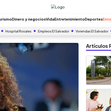
urismo
Dinero y negocios
Vida
Entretenimiento
Deportes
Ento
Hospital Rosales
Empleos El Salvador
Viviendas El Salvador
Artículo