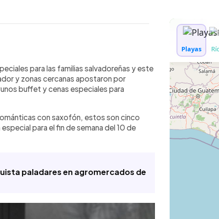
WhatsApp
Copiar link
lrededores prepararan actividades
peciales para las familias salvadoreñas y este
 Madre con música en vivo, desayunos
vador y zonas cercanas apostaron por
omo La Pampa El Volcán, Cadejo
yunos buffet y cenas especiales para
é de Don Pedro y Carymar anunciaron
tas, trova y artistas nacionales
románticas con saxofón, estos son cinco
yo. Algunas sucursales tendrán
especial para el fin de semana del 10 de
orpresas para las madres asistentes.
ervar con anticipación o llegar
sperada para una de las fechas más
quista paladares en agromercados de