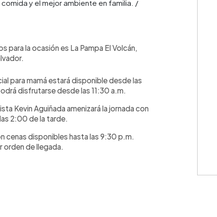
omida y el mejor ambiente en familia. /
os para la ocasión es La Pampa El Volcán,
alvador.
ial para mamá estará disponible desde las
odrá disfrutarse desde las 11:30 a.m.
sta Kevin Aguiñada amenizará la jornada con
las 2:00 de la tarde.
on cenas disponibles hasta las 9:30 p.m.
 orden de llegada.