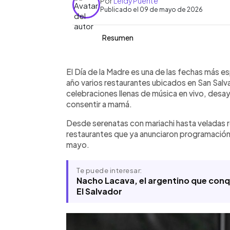
Por
Leidy Puente
Publicado el 09 de mayo de 2026
Resumen
Resumen del artículo:
0:00
Facebook
Twitter
►
Restaurantes de San Salvador y sus a
Escuchar artículo
El Día de la Madre es una de las fechas más es
especiales para celebrar el Día de la
año varios restaurantes ubicados en San Sal
buffet y cenas familiares. Lugares c
celebraciones llenas de música en vivo, desa
Brewing Company, San Martín, El Caf
consentir a mamá.
presentaciones de mariachis, saxofonis
Desde serenatas con mariachi hasta veladas 
durante el fin de semana del 10 de ma
restaurantes que ya anunciaron programación 
horarios extendidos, promociones y s
mayo.
Los establecimientos recomiendan res
temprano debido a la alta demanda e
concurridas del año.
Te puede interesar:
Nacho Lacava, el argentino que con
El Salvador