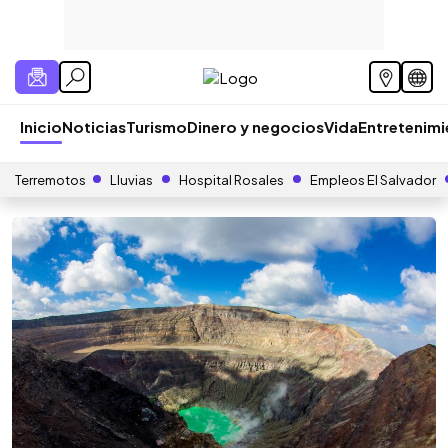
Inicio
Noticias
Turismo
Dinero y negocios
Vida
Entretenim
Terremotos
Lluvias
Hospital Rosales
Empleos El Salvador