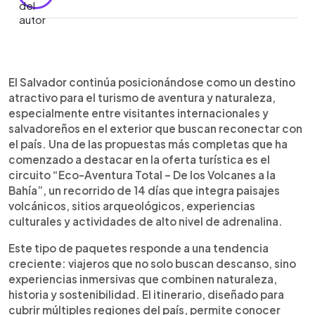
Resumen del artículo:
0:00
►
El Salvador fortalece su oferta turística con un
Escuchar artículo
El Salvador continúa posicionándose como un destino
circuito de 14 días que integra aventura, cultura y
atractivo para el turismo de aventura y naturaleza,
naturaleza en distintas regiones del país. La ruta
especialmente entre visitantes internacionales y
incluye experiencias como canopy en Apaneca,
salvadoreños en el exterior que buscan reconectar con
caminatas en zonas volcánicas, visitas a sitios
el país. Una de las propuestas más completas que ha
arqueológicos como Joya de Cerén y recorridos
comenzado a destacar en la oferta turística es el
por manglares en la Bahía de Jiquilisco. Además,
circuito “Eco-Aventura Total – De los Volcanes a la
incorpora actividades culturales en Suchitoto y
Bahía”, un recorrido de 14 días que integra paisajes
paisajes emblemáticos como la Laguna de
volcánicos, sitios arqueológicos, experiencias
Alegría. Esta propuesta busca atraer tanto a
culturales y actividades de alto nivel de adrenalina.
turistas extranjeros como a la diáspora
salvadoreña, destacando la diversidad de
Este tipo de paquetes responde a una tendencia
destinos en un territorio compacto y promoviendo
creciente: viajeros que no solo buscan descanso, sino
el turismo sostenible y de experiencias en
experiencias inmersivas que combinen naturaleza,
crecimiento.
historia y sostenibilidad. El itinerario, diseñado para
cubrir múltiples regiones del país, permite conocer