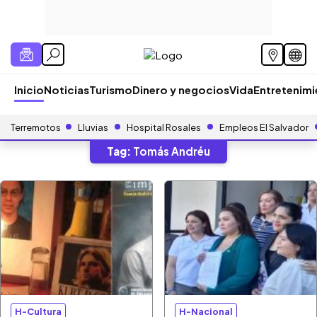
Inicio
Noticias
Turismo
Dinero y negocios
Vida
Entretenim
Terremotos
Lluvias
Hospital Rosales
Empleos El Salvador
Tag:
Tomás Andréu
H-Cultura
H-Nacional