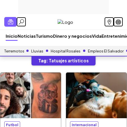
Inicio
Noticias
Turismo
Dinero y negocios
Vida
Entretenim
Terremotos
Lluvias
Hospital Rosales
Empleos El Salvador
Tag:
Tatuajes artísticos
Futbol
Internacional