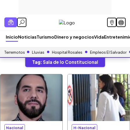
Inicio
Noticias
Turismo
Dinero y negocios
Vida
Entretenim
Terremotos
Lluvias
Hospital Rosales
Empleos El Salvador
Tag:
Sala de lo Constitucional
Nacional
H-Nacional