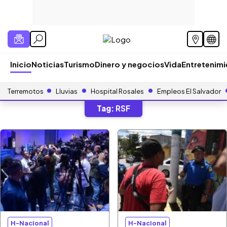
Inicio
Noticias
Turismo
Dinero y negocios
Vida
Entretenim
Terremotos
Lluvias
Hospital Rosales
Empleos El Salvador
Tag:
RSF
H-Nacional
H-Nacional