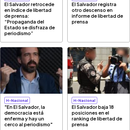
El Salvador retrocede
El Salvador registra
en índice de libertad
otro descenso en
de prensa:
informe de libertad de
“Propaganda del
prensa
Estado se disfraza de
periodismo”
H-Nacional
H-Nacional
"En El Salvador, la
El Salvador baja 18
democracia está
posiciones en el
enferma y hay un
ranking de libertad de
cerco al periodismo"
prensa