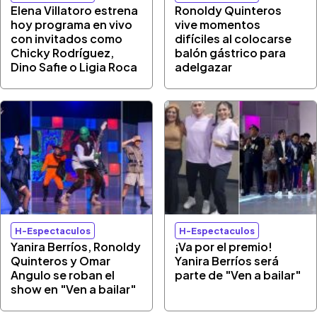
Elena Villatoro estrena
Ronoldy Quinteros
hoy programa en vivo
vive momentos
con invitados como
difíciles al colocarse
Chicky Rodríguez,
balón gástrico para
Dino Safie o Ligia Roca
adelgazar
H-Espectaculos
H-Espectaculos
Yanira Berríos, Ronoldy
¡Va por el premio!
Quinteros y Omar
Yanira Berríos será
Angulo se roban el
parte de "Ven a bailar"
show en "Ven a bailar"