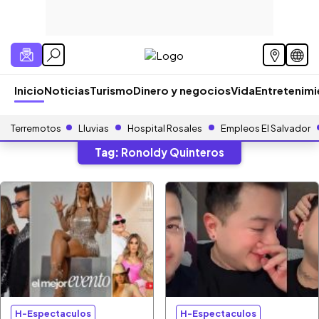
Inicio
Noticias
Turismo
Dinero y negocios
Vida
Entretenim
Terremotos
Lluvias
Hospital Rosales
Empleos El Salvador
Tag:
Ronoldy Quinteros
H-Espectaculos
H-Espectaculos