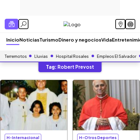
Inicio
Noticias
Turismo
Dinero y negocios
Vida
Entretenim
Terremotos
Lluvias
Hospital Rosales
Empleos El Salvador
Tag:
Robert Prevost
H-Internacional
H-Otros Deportes