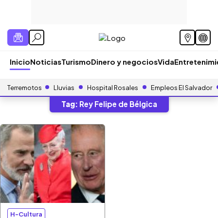
Inicio
Noticias
Turismo
Dinero y negocios
Vida
Entretenim
Terremotos
Lluvias
Hospital Rosales
Empleos El Salvador
Tag:
Rey Felipe de Bélgica
H-Cultura