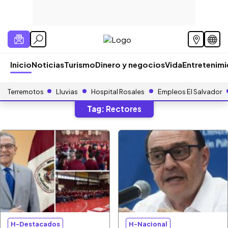
Inicio
Noticias
Turismo
Dinero y negocios
Vida
Entretenim
Terremotos
Lluvias
Hospital Rosales
Empleos El Salvador
Tag:
Rectores
H-Destacados
H-Nacional