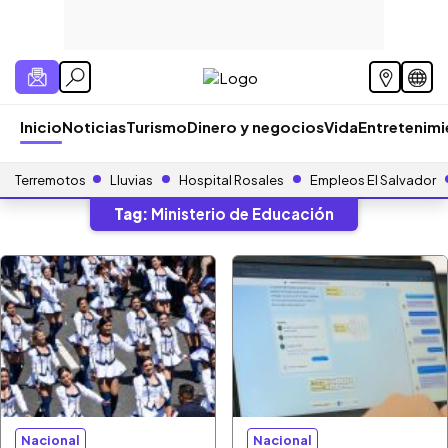
Inicio
Noticias
Turismo
Dinero y negocios
Vida
Entretenim
Terremotos
Lluvias
Hospital Rosales
Empleos El Salvador
Tag:
Ministerio de Educación
Nacional
Nacional