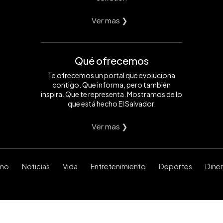
Ver mas ❯
Qué ofrecemos
Te ofrecemos un portal que evoluciona
contigo. Que informa, pero también
inspira. Que te representa. Mostramos de lo
que está hecho El Salvador.
Ver mas ❯
smo
Noticias
Vida
Entretenimiento
Deportes
Dine