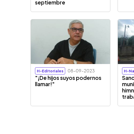
septiembre
08-09-2023
H-Editoriales
H-Na
"¡De hijos suyos podernos
Sanc
llamar!"
muni
himn
traba