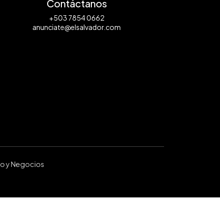
Contáctanos
+503 7854 0662
anunciate@elsalvador.com
ro y Negocios