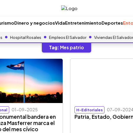
urismo
Dinero y negocios
Vida
Entretenimiento
Deportes
Ento
as
Hospital Rosales
Empleos El Salvador
Viviendas El Salvado
Tag:
Mes patrio
01-09-2025
07-09-202
onal
H-Editoriales
onumental bandera en
Patria, Estado, Gobier
laza Masferrer marca el
io del mes cívico