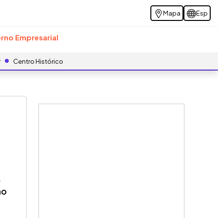
Mapa
Esp
rno Empresarial
r
Centro Histórico
4
no