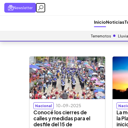
Newsletter
Inicio
Noticias
T
Terremotos
Lluvi
10-09-2025
Nacional
Naci
Conocé los cierres de
La m
calles y medidas para el
la P
desfile del 15 de
inic