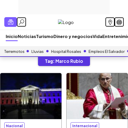
Inicio
Noticias
Turismo
Dinero y negocios
Vida
Entretenim
Terremotos
Lluvias
Hospital Rosales
Empleos El Salvador
Tag:
Marco Rubio
Nacional
Internacional