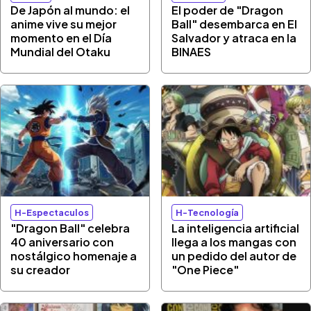
De Japón al mundo: el
El poder de "Dragon
anime vive su mejor
Ball" desembarca en El
momento en el Día
Salvador y atraca en la
Mundial del Otaku
BINAES
H-Espectaculos
H-Tecnología
"Dragon Ball" celebra
La inteligencia artificial
40 aniversario con
llega a los mangas con
nostálgico homenaje a
un pedido del autor de
su creador
"One Piece"