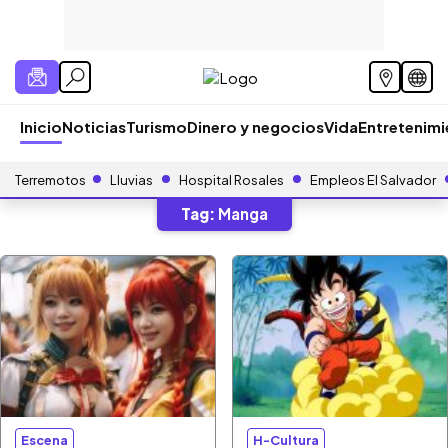
Inicio
Noticias
Turismo
Dinero y negocios
Vida
Entretenim
Terremotos
Lluvias
Hospital Rosales
Empleos El Salvador
Tag:
Manga
Escena
H-Cultura