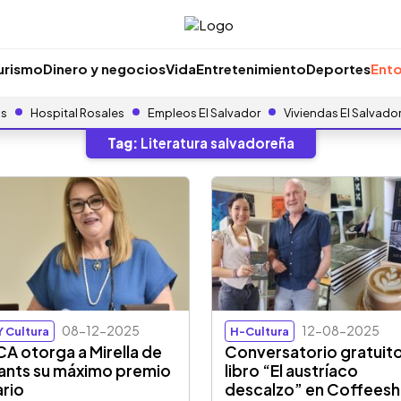
urismo
Dinero y negocios
Vida
Entretenimiento
Deportes
Ento
as
Hospital Rosales
Empleos El Salvador
Viviendas El Salvado
Tag:
Literatura salvadoreña
08-12-2025
12-08-2025
Y Cultura
H-Cultura
CA otorga a Mirella de
Conversatorio gratuito
ants su máximo premio
libro “El austríaco
ario
descalzo” en Coffees