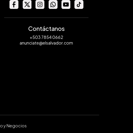
Contáctanos
+503 7854 0662
anunciate@elsalvador.com
ro y Negocios