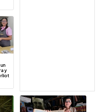
 un
ra y
rliot