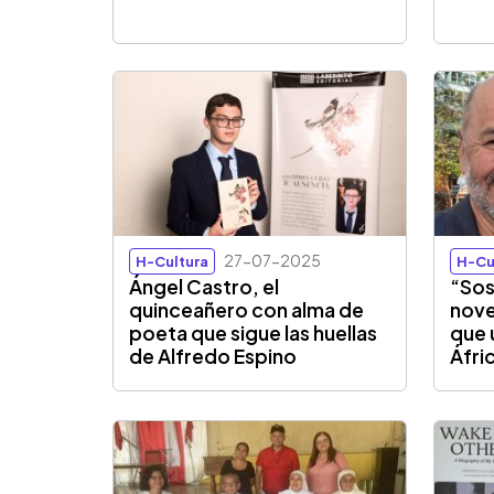
27-07-2025
H-Cultura
H-Cu
Ángel Castro, el
“Sos
quinceañero con alma de
nove
poeta que sigue las huellas
que 
de Alfredo Espino
Áfri