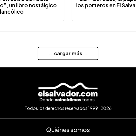
d”, un libro nostálgico
los porteros en El Salv
lancólico
...cargar más...
Todos los derechos reservados 1999-2026
Quiénes somos