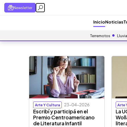
Newsletter
Inicio
Noticias
T
Terremotos
Lluvi
23-04-2026
Arte Y Cultura
Arte 
Escribí y participá en el
La U
Premio Centroamericano
Woll
de Literatura Infantil
liter