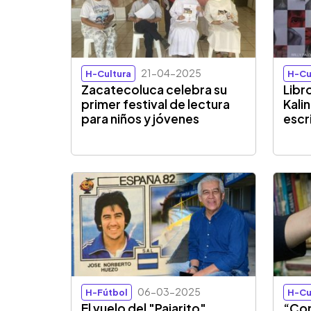
21-04-2025
H-Cultura
H-Cu
Zacatecoluca celebra su
Libr
primer festival de lectura
Kali
para niños y jóvenes
escr
06-03-2025
H-Fútbol
H-Cu
El vuelo del "Pajarito"
“Con