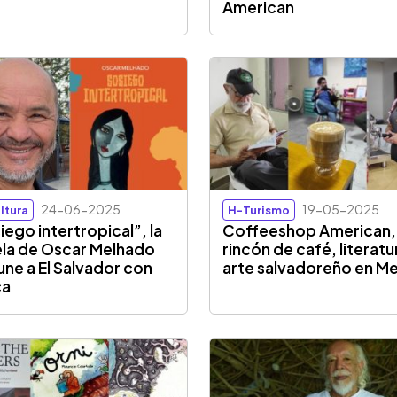
American
24-06-2025
19-05-2025
ltura
H-Turismo
iego intertropical”, la
Coffeeshop American,
la de Oscar Melhado
rincón de café, literatu
une a El Salvador con
arte salvadoreño en Me
ca