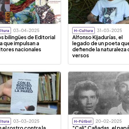
03-04-2025
31-03-2025
ltura
H-Cultura
os bilingües de Editorial
Alfonso Kijadurías, el
na que impulsan a
legado de un poeta qu
itores nacionales
defiende la naturaleza
versos
03-03-2025
20-02-2025
ltura
H-Fútbol
 el rostro contra la
"Cali" Cañadas, el pap