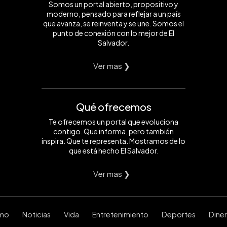
Somos un portal abierto, propositivo y
moderno, pensado para reflejar a un país
que avanza, se reinventa y se une. Somos el
punto de conexión con lo mejor de El
Salvador.
Ver mas ❯
Qué ofrecemos
Te ofrecemos un portal que evoluciona
contigo. Que informa, pero también
inspira. Que te representa. Mostramos de lo
que está hecho El Salvador.
Ver mas ❯
smo
Noticias
Vida
Entretenimiento
Deportes
Dine