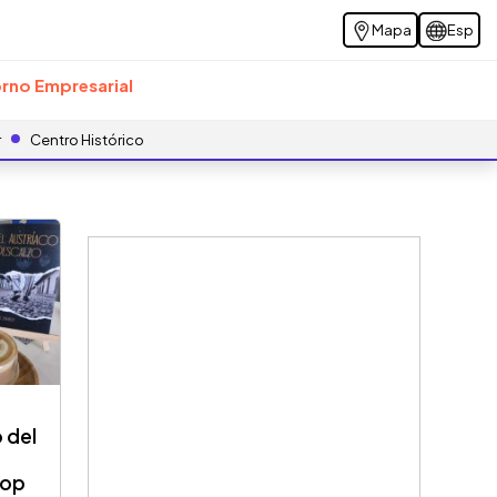
Mapa
Esp
rno Empresarial
r
Centro Histórico
 del
hop