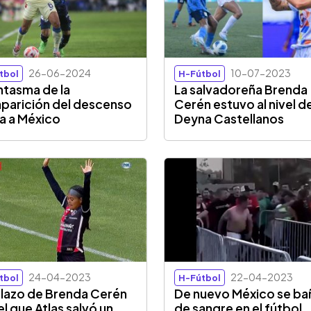
26-06-2024
10-07-2023
tbol
H-Fútbol
antasma de la
La salvadoreña Brenda
parición del descenso
Cerén estuvo al nivel d
a a México
Deyna Castellanos
24-04-2023
22-04-2023
tbol
H-Fútbol
olazo de Brenda Cerén
De nuevo México se ba
el que Atlas salvó un
de sangre en el fútbol