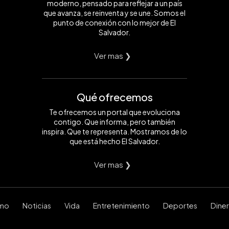
moderno, pensado para reflejar a un país
que avanza, se reinventa y se une. Somos el
punto de conexión con lo mejor de El
Salvador.
Ver mas ❯
Qué ofrecemos
Te ofrecemos un portal que evoluciona
contigo. Que informa, pero también
inspira. Que te representa. Mostramos de lo
que está hecho El Salvador.
Ver mas ❯
smo
Noticias
Vida
Entretenimiento
Deportes
Dine