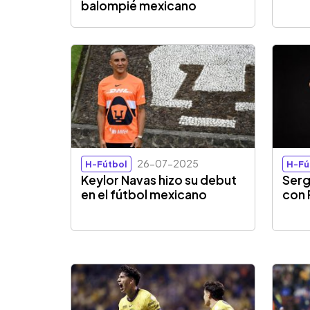
balompié mexicano
26-07-2025
H-Fútbol
H-Fú
Keylor Navas hizo su debut
Serg
en el fútbol mexicano
con 