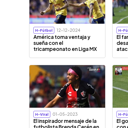
12-12-2024
H-Fútbol
H-Fú
América toma ventaja y
El f
sueña con el
desa
tricampeonato en Liga MX
atac
01-05-2023
H-Viral
H-Fú
El inspirador mensaje de la
El g
futbolista Brenda Cerén en
con 