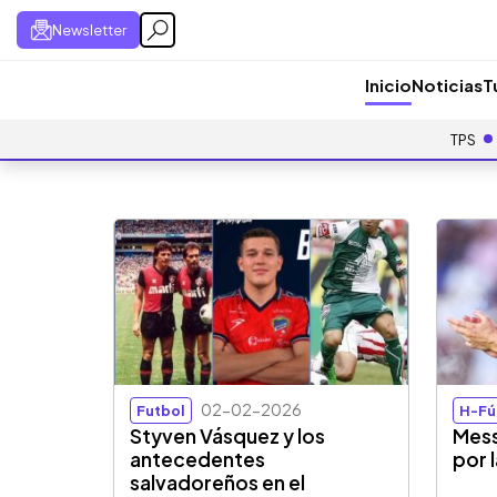
Newsletter
Inicio
Noticias
T
TPS
02-02-2026
Futbol
H-Fú
Styven Vásquez y los
Mess
antecedentes
por 
salvadoreños en el