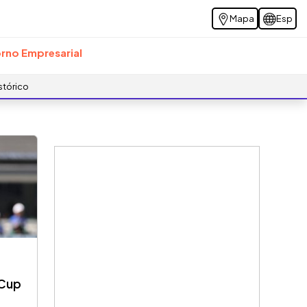
Mapa
Esp
rno Empresarial
stórico
 Cup