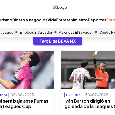
urismo
Dinero y negocios
Vida
Entretenimiento
Deportes
Ento
Juegos
Empleos El Salvador
Viviendas El Salvador
Centro Hi
Tag:
Liga BBVA MX
05-08-2025
30-07-2025
tbol
H-Fútbol
i será baja ante Pumas
Iván Barton dirigió en
la Leagues Cup
goleada de la Leagues