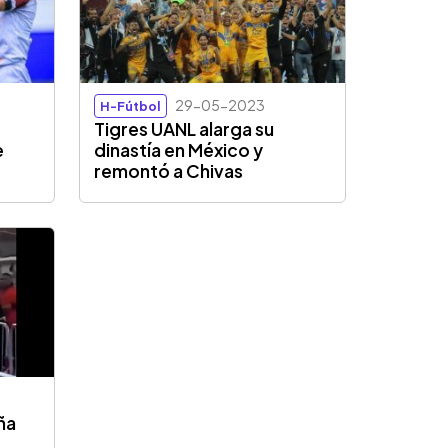
29-05-2023
H-Fútbol
Tigres UANL alarga su
e
dinastía en México y
remontó a Chivas
ña