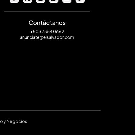
Contáctanos
+503 7854 0662
anunciate@elsalvador.com
ro y Negocios