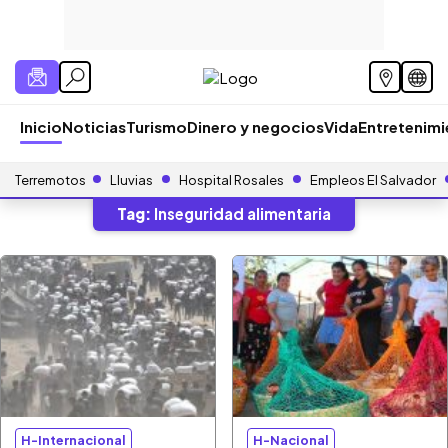
Inicio
Noticias
Turismo
Dinero y negocios
Vida
Entretenim
Terremotos
Lluvias
Hospital Rosales
Empleos El Salvador
Tag:
Inseguridad alimentaria
H-Internacional
H-Nacional