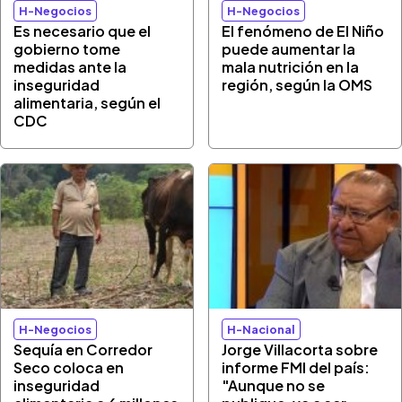
H-Negocios
H-Negocios
Es necesario que el
El fenómeno de El Niño
gobierno tome
puede aumentar la
medidas ante la
mala nutrición en la
inseguridad
región, según la OMS
alimentaria, según el
CDC
H-Negocios
H-Nacional
Sequía en Corredor
Jorge Villacorta sobre
Seco coloca en
informe FMI del país:
inseguridad
"Aunque no se