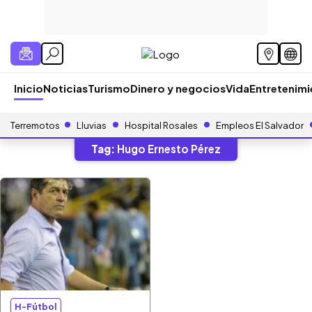
Inicio
Noticias
Turismo
Dinero y negocios
Vida
Entretenim
Terremotos
Lluvias
Hospital Rosales
Empleos El Salvador
Tag:
Hugo Ernesto Pérez
H-Fútbol