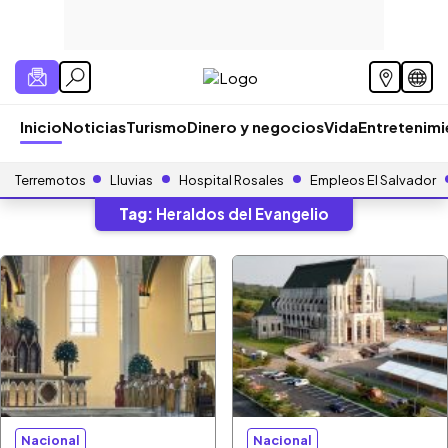
Inicio
Noticias
Turismo
Dinero y negocios
Vida
Entretenim
Terremotos
Lluvias
Hospital Rosales
Empleos El Salvador
Tag:
Heraldos del Evangelio
Nacional
Nacional