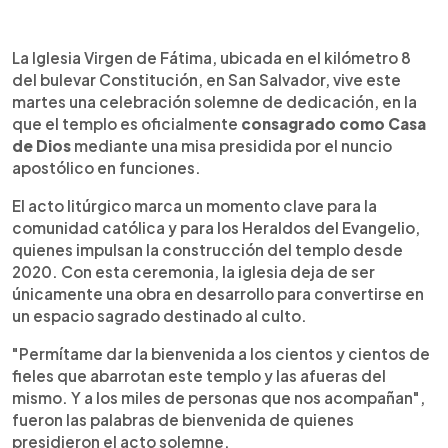
Resumen del artículo:
0:00
►
La Iglesia Virgen de Fátima, ubicada en el bulevar
Escuchar artículo
La Iglesia Virgen de Fátima, ubicada en el kilómetro 8
Constitución en San Salvador, abre sus puertas
del bulevar Constitución, en San Salvador, vive este
tras una solemne misa de Dedicación presidida
martes una celebración solemne de dedicación, en la
por Monseñor Joseph Salim y Monseñor Óscar
que el templo es oficialmente
consagrado como Casa
Álvarez Orellana. La ceremonia reunió a cientos
de Dios
mediante una misa presidida por el nuncio
de fieles dentro y fuera del templo. Durante el
apostólico en funciones.
acto se recordó que el proyecto nació del
impulso de benefactores y de la Fundación El
El acto litúrgico marca un momento clave para la
Porvenir de El Salvador. Aunque la construcción
comunidad católica y para los Heraldos del Evangelio,
continúa, el templo ya queda consagrado como
quienes impulsan la construcción del templo desde
Casa de Dios y habilitado para celebraciones
2020. Con esta ceremonia, la iglesia deja de ser
religiosas, marcando un momento importante para
únicamente una obra en desarrollo para convertirse en
la comunidad católica salvadoreña.
un espacio sagrado destinado al culto.
"Permítame dar la bienvenida a los cientos y cientos de
fieles que abarrotan este templo y las afueras del
mismo. Y a los miles de personas que nos acompañan",
fueron las palabras de bienvenida de quienes
presidieron el acto solemne.