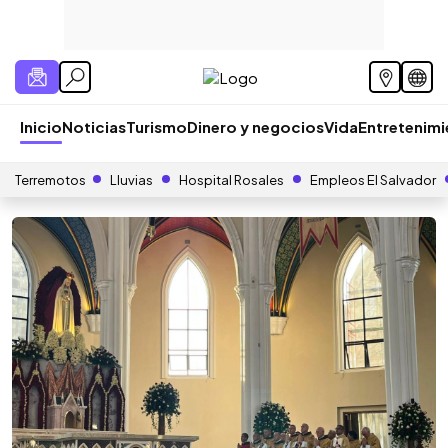
Inicio
Noticias
Turismo
Dinero y negocios
Vida
Entretenim
Terremotos
Lluvias
Hospital Rosales
Empleos El Salvador