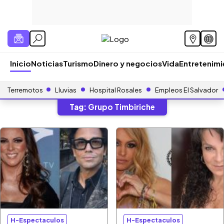
Inicio
Noticias
Turismo
Dinero y negocios
Vida
Entretenim
Terremotos
Lluvias
Hospital Rosales
Empleos El Salvador
Tag:
Grupo Timbiriche
H-Espectaculos
H-Espectaculos