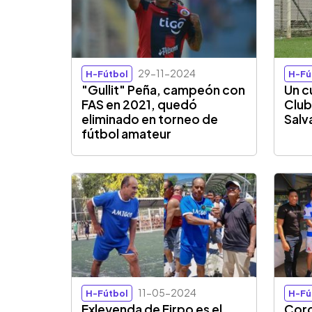
29-11-2024
H-Fútbol
H-Fú
"Gullit" Peña, campeón con
Un c
FAS en 2021, quedó
Club
eliminado en torneo de
Sal
fútbol amateur
11-05-2024
H-Fútbol
H-Fú
Exleyenda de Firpo es el
Coro