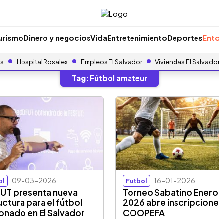
urismo
Dinero y negocios
Vida
Entretenimiento
Deportes
Ento
as
Hospital Rosales
Empleos El Salvador
Viviendas El Salvado
Tag:
Fútbol amateur
09-03-2026
16-01-2026
ol
Futbol
UT presenta nueva
Torneo Sabatino Enero
uctura para el fútbol
2026 abre inscripcione
ionado en El Salvador
COOPEFA