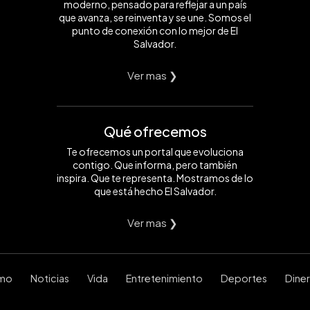
moderno, pensado para reflejar a un país
que avanza, se reinventa y se une. Somos el
punto de conexión con lo mejor de El
Salvador.
Ver mas ❯
Qué ofrecemos
Te ofrecemos un portal que evoluciona
contigo. Que informa, pero también
inspira. Que te representa. Mostramos de lo
que está hecho El Salvador.
Ver mas ❯
smo
Noticias
Vida
Entretenimiento
Deportes
Dine