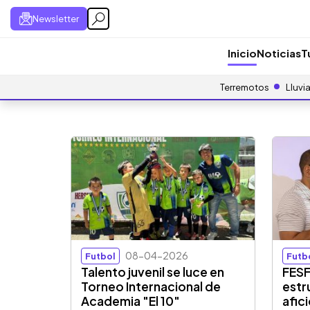
Newsletter
Inicio
Noticias
T
Terremotos
Lluvi
08-04-2026
Futbol
Futb
Talento juvenil se luce en
FESF
Torneo Internacional de
estr
Academia "El 10"
afic