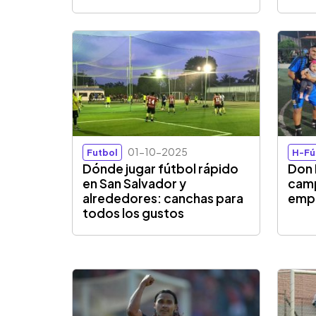
01-10-2025
Futbol
H-Fú
Dónde jugar fútbol rápido
Don 
en San Salvador y
camp
alrededores: canchas para
empr
todos los gustos