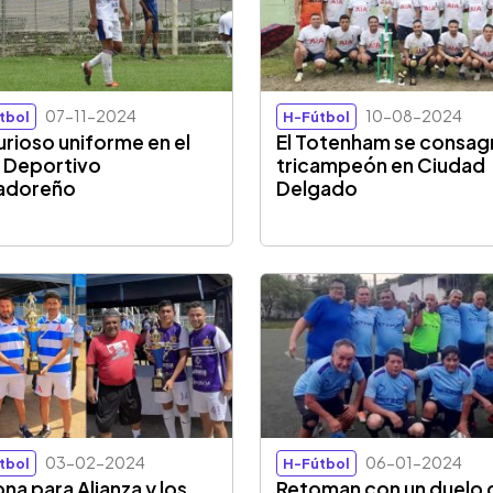
07-11-2024
10-08-2024
tbol
H-Fútbol
urioso uniforme en el
El Totenham se consag
 Deportivo
tricampeón en Ciudad
vadoreño
Delgado
03-02-2024
06-01-2024
tbol
H-Fútbol
na para Alianza y los
Retoman con un duelo 