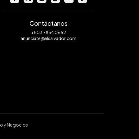
Contáctanos
+503 7854 0662
anunciate@elsalvador.com
ro y Negocios