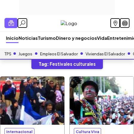
Inicio
Noticias
Turismo
Dinero y negocios
Vida
Entretenim
TPS
Juegos
Empleos El Salvador
Viviendas El Salvador
Tag:
Festivales culturales
Internacional
Cultura Viva