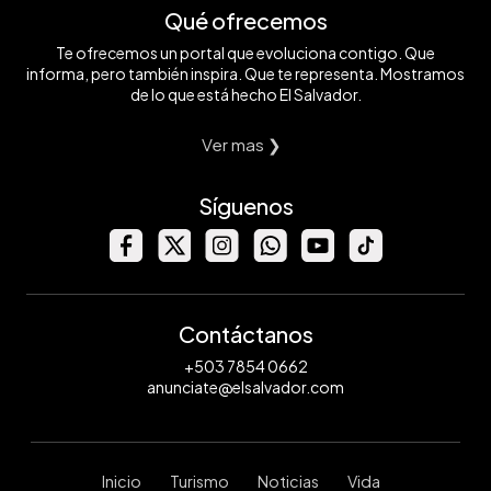
Qué ofrecemos
Te ofrecemos un portal que evoluciona contigo. Que
informa, pero también inspira. Que te representa. Mostramos
de lo que está hecho El Salvador.
Ver mas ❯
Síguenos
Contáctanos
+503 7854 0662
anunciate@elsalvador.com
Inicio
Turismo
Noticias
Vida