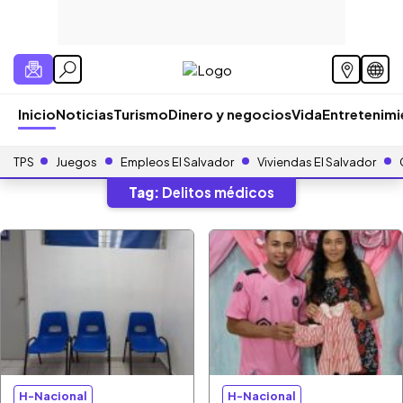
Inicio
Noticias
Turismo
Dinero y negocios
Vida
Entretenim
TPS
Juegos
Empleos El Salvador
Viviendas El Salvador
Tag:
Delitos médicos
H-Nacional
H-Nacional