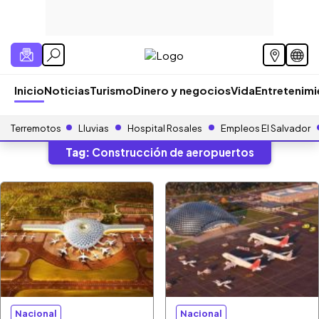
Inicio
Noticias
Turismo
Dinero y negocios
Vida
Entretenim
Terremotos
Lluvias
Hospital Rosales
Empleos El Salvador
Tag:
Construcción de aeropuertos
Nacional
Nacional