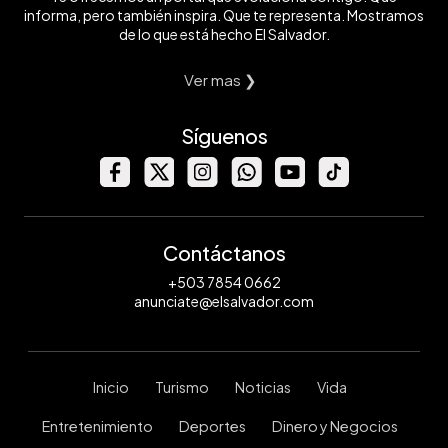
informa, pero también inspira. Que te representa. Mostramos
de lo que está hecho El Salvador.
Ver mas ❯
Síguenos
Contáctanos
+503 7854 0662
anunciate@elsalvador.com
Inicio
Turismo
Noticias
Vida
Entretenimiento
Deportes
Dinero y Negocios